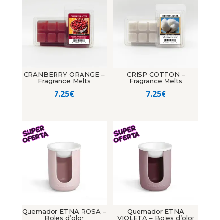
10.20€.
8.16€.
CRANBERRY ORANGE –
CRISP COTTON –
Fragrance Melts
Fragrance Melts
7.25
€
7.25
€
Quemador ETNA ROSA –
Quemador ETNA
Boles d’olor
VIOLETA – Boles d’olor