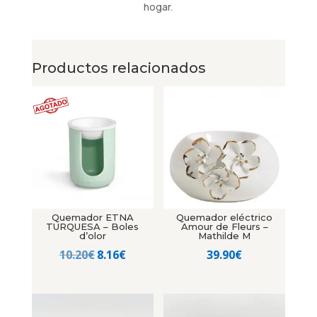
hogar.
Productos relacionados
Quemador ETNA
Quemador eléctrico
TURQUESA – Boles
Amour de Fleurs –
d’olor
Mathilde M
El
El
10.20
€
8.16
€
39.90
€
precio
precio
original
actual
era:
es: