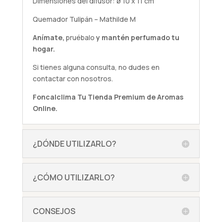
Dimensiones del difusor: ø 10 x 11 cm
Quemador Tulipán – Mathilde M
Anímate,
pruébalo
y mantén perfumado tu
hogar.
Si tienes alguna
consulta
, no dudes en
contactar con nosotros.
Foncalclima
Tu Tienda Premium de Aromas
Online.
¿DÓNDE UTILIZARLO?
¿CÓMO UTILIZARLO?
CONSEJOS