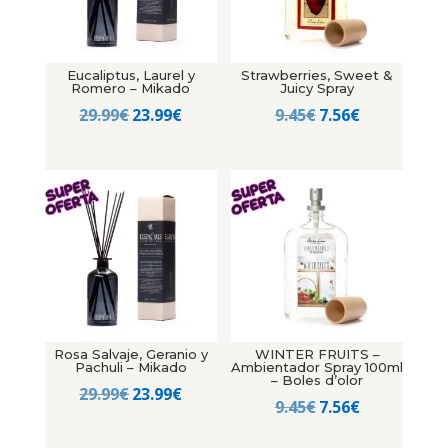
Eucaliptus, Laurel y
Strawberries, Sweet &
Romero – Mikado
Juicy Spray
El
El
El
El
29.99
€
23.99
€
9.45
€
7.56
€
precio
precio
precio
precio
original
actual
original
actual
era:
es:
era:
es:
29.99€.
23.99€.
9.45€.
7.56€.
Rosa Salvaje, Geranio y
WINTER FRUITS –
Pachuli – Mikado
Ambientador Spray 100ml
– Boles d’olor
El
El
29.99
€
23.99
€
El
El
9.45
€
7.56
€
precio
precio
precio
precio
original
actual