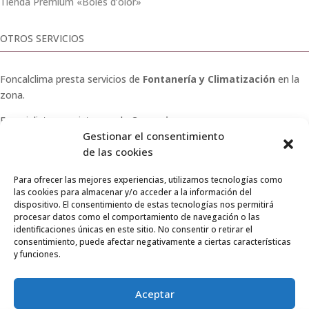
Tienda Premium «Boles d’olor»
OTROS SERVICIOS
Foncalclima presta servicios de
Fontanería y Climatización
en la
zona.
Especialistas en sistemas de
Osmosis
.
Gestionar el consentimiento
Pide presupuesto sin compromiso o llámanos y haz tu
de las cookies
consulta.
Para ofrecer las mejores experiencias, utilizamos tecnologías como
las cookies para almacenar y/o acceder a la información del
dispositivo. El consentimiento de estas tecnologías nos permitirá
procesar datos como el comportamiento de navegación o las
identificaciones únicas en este sitio. No consentir o retirar el
© 2026 Foncalclima · Todos los derechos reservados
consentimiento, puede afectar negativamente a ciertas características
y funciones.
Aviso Legal
|
Privacidad
|
Envíos
|
Condiciones de venta
Aceptar