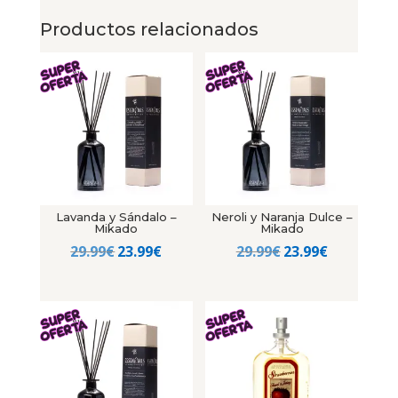
Productos relacionados
Lavanda y Sándalo –
Neroli y Naranja Dulce –
Mikado
Mikado
El
El
El
El
29.99
€
23.99
€
29.99
€
23.99
€
precio
precio
precio
precio
original
actual
original
actual
era:
es:
era:
es:
29.99€.
23.99€.
29.99€.
23.99€.