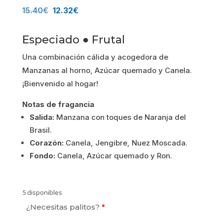
El
El
15.40
€
12.32
€
precio
precio
Especiado ● Frutal
original
actual
Una combinación cálida y acogedora de
era:
es:
Manzanas al horno, Azúcar quemado y Canela.
¡Bienvenido al hogar!
15.40€.
12.32€.
Notas de fragancia
Salida:
Manzana con toques de Naranja del
Brasil.
Corazón:
Canela, Jengibre, Nuez Moscada.
Fondo:
Canela, Azúcar quemado y Ron.
5 disponibles
¿Necesitas palitos?
*