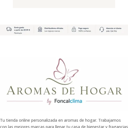
original
actual
era:
es:
era:
es:
29.99€.
23.99€.
9.45€.
7.56€.
Tu tienda online personalizada en aromas de hogar. Trabajamos
con las mejores marcas para llenar tu casa de bienestar y fragancias