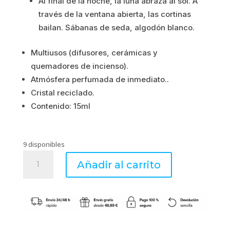
Al final de la noche, la luna abraza al sol. A
través de la ventana abierta, las cortinas
era:
es:
bailan. Sábanas de seda, algodón blanco.
11.90€.
9.52€.
Multiusos (difusores, cerámicas y
quemadores de incienso).
Atmósfera perfumada de inmediato..
Cristal reciclado.
Contenido: 15ml
9 disponibles
Rêve
Añadir al carrito
Blanc
Conc.
15ml
Esteban
Parfums
cantidad