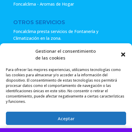
Foncalclima - Aromas de Hogar
OTROS SERVICIOS
Foncalclima presta servicios de Fontanería y
Climatización en la zona.
Especialistas en sistemas de Osmosis.
Gestionar el consentimiento
de las cookies
Pide presupuesto sin compromiso o llámanos y haz tu
consulta.
Para ofrecer las mejores experiencias, utilizamos tecnologías como
las cookies para almacenar y/o acceder a la información del
dispositivo. El consentimiento de estas tecnologías nos permitirá
procesar datos como el comportamiento de navegación o las
identificaciones únicas en este sitio. No consentir o retirar el
consentimiento, puede afectar negativamente a ciertas características
y funciones.
Foncalclima 2018 |
Política de Privacidad
|
Envío
Aceptar
Gratuito a partir de 49.99€
|
Denegar