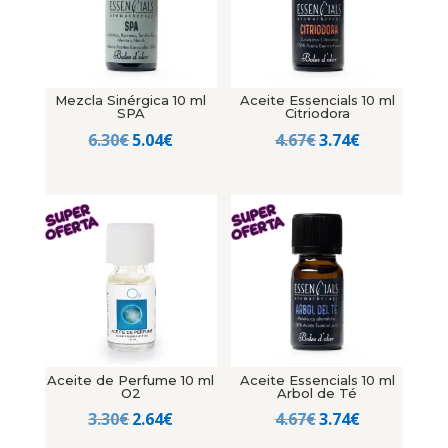
Mezcla Sinérgica 10 ml
Aceite Essencials 10 ml
SPA
Citriodora
El
El
El
El
6.30
€
5.04
€
4.67
€
3.74
€
precio
precio
precio
precio
original
actual
original
actual
era:
es:
era:
es:
6.30€.
5.04€.
4.67€.
3.74€.
Aceite de Perfume 10 ml
Aceite Essencials 10 ml
O2
Arbol de Té
El
El
El
El
3.30
€
2.64
€
4.67
€
3.74
€
precio
precio
precio
precio