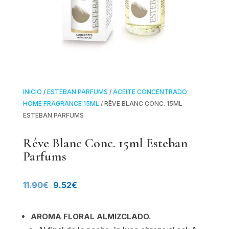
INICIO
/
ESTEBAN PARFUMS
/
ACEITE CONCENTRADO
HOME FRAGRANCE 15ML
/ RÊVE BLANC CONC. 15ML
ESTEBAN PARFUMS
Rêve Blanc Conc. 15ml Esteban
Parfums
El
El
11.90
€
9.52
€
precio
precio
AROMA FLORAL ALMIZCLADO.
original
actual