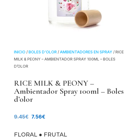
INICIO
/
BOLES D'OLOR
/
AMBIENTADORES EN SPRAY
/ RICE
MILK & PEONY – AMBIENTADOR SPRAY 100ML – BOLES
D’OLOR
RICE MILK & PEONY –
Ambientador Spray 100ml – Boles
d’olor
El
El
9.45
€
7.56
€
precio
precio
FLORAL ● FRUTAL