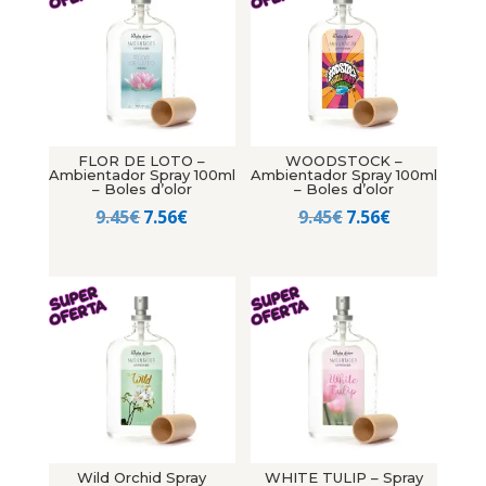
FLOR DE LOTO –
WOODSTOCK –
Ambientador Spray 100ml
Ambientador Spray 100ml
– Boles d’olor
– Boles d’olor
El
El
El
El
9.45
€
7.56
€
9.45
€
7.56
€
precio
precio
precio
precio
original
actual
original
actual
era:
es:
era:
es:
9.45€.
7.56€.
9.45€.
7.56€.
Wild Orchid Spray
WHITE TULIP – Spray