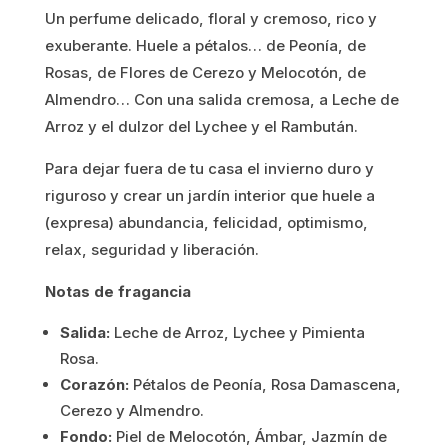
original
actual
Un perfume delicado, floral y cremoso, rico y
era:
es:
exuberante. Huele a pétalos… de Peonía, de
Rosas, de Flores de Cerezo y Melocotón, de
9.45€.
7.56€.
Almendro… Con una salida cremosa, a Leche de
Arroz y el dulzor del Lychee y el Rambután.
Para dejar fuera de tu casa el invierno duro y
riguroso y crear un jardín interior que huele a
(expresa) abundancia, felicidad, optimismo,
relax, seguridad y liberación.
Notas de fragancia
Salida:
Leche de Arroz, Lychee y Pimienta
Rosa.
Corazón:
Pétalos de Peonía, Rosa Damascena,
Cerezo y Almendro.
Fondo:
Piel de Melocotón, Ámbar, Jazmín de