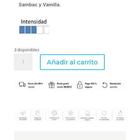
Sambac y Vainilla.
3 disponibles
RICE
Añadir al carrito
MILK
&
PEONY
–
Ambientador
Spray
100ml
–
Boles
d’olor
cantidad