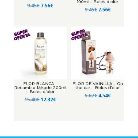
100ml – Boles d’olor
El
El
9.45
€
7.56
€
El
El
9.45
€
7.56
€
precio
precio
precio
precio
original
actual
original
actual
era:
es:
era:
es:
9.45€.
7.56€.
9.45€.
7.56€.
FLOR BLANCA –
FLOR DE VAINILLA – On
Recambio Mikado 200ml
the car – Boles d’olor
– Boles d’olor
El
El
5.67
€
4.54
€
El
El
15.40
€
12.32
€
precio
precio
precio
precio
original
actual
original
actual
era:
es:
era:
es:
5.67€.
4.54€.
15.40€.
12.32€.