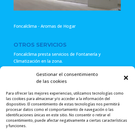
Foncalclima - Aromas de Hogar
OTROS SERVICIOS
Foncalclima presta servicios de Fontanería y
Climatización en la zona.
Especialistas en sistemas de Osmosis.
Gestionar el consentimiento
de las cookies
Pide presupuesto sin compromiso o llámanos y haz tu
consulta.
Para ofrecer las mejores experiencias, utilizamos tecnologías como
las cookies para almacenar y/o acceder a la información del
dispositivo. El consentimiento de estas tecnologías nos permitirá
procesar datos como el comportamiento de navegación o las
identificaciones únicas en este sitio. No consentir o retirar el
consentimiento, puede afectar negativamente a ciertas características
y funciones.