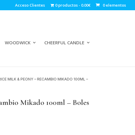
Acceso Clientes
0 productos
0.00€
0 elementos
WOODWICK
CHEERFUL CANDLE
RICE MILK & PEONY – RECAMBIO MIKADO 100ML –
mbio Mikado 100ml – Boles