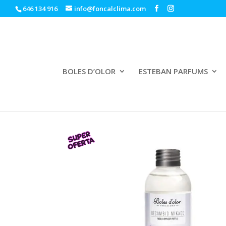
646 134 916
info@foncalclima.com
BOLES D’OLOR
ESTEBAN PARFUMS