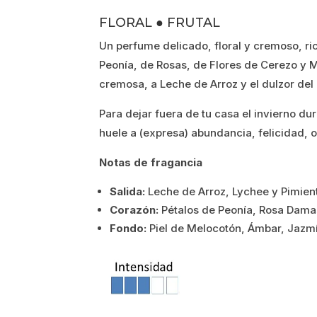
precio
precio
FLORAL ● FRUTAL
original
actual
Un perfume delicado, floral y cremoso, ri
era:
es:
Peonía, de Rosas, de Flores de Cerezo y
cremosa, a Leche de Arroz y el dulzor del
15.40€.
12.32€.
Para dejar fuera de tu casa el invierno dur
huele a (expresa) abundancia, felicidad, o
Notas de fragancia
Salida:
Leche de Arroz, Lychee y Pimien
Corazón:
Pétalos de Peonía, Rosa Dama
Fondo:
Piel de Melocotón, Ámbar, Jazmí