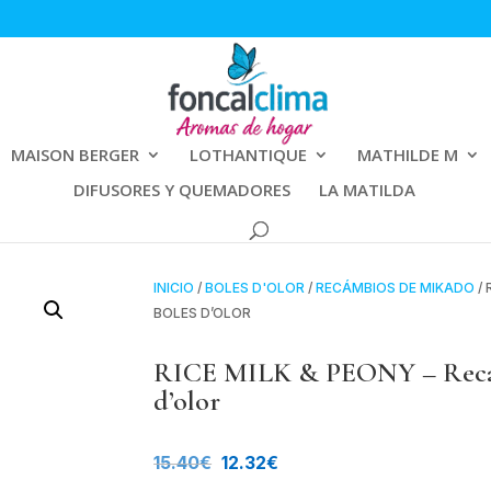
MAISON BERGER
LOTHANTIQUE
MATHILDE M
DIFUSORES Y QUEMADORES
LA MATILDA
INICIO
/
BOLES D'OLOR
/
RECÁMBIOS DE MIKADO
/ 
BOLES D’OLOR
RICE MILK & PEONY – Reca
d’olor
El
El
15.40
€
12.32
€