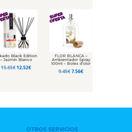
kado Black Edition
FLOR BLANCA –
– Jazmín Blanco
Ambientador Spray
100ml – Boles d’olor
El
El
15.65
€
12.52
€
El
El
9.45
€
7.56
€
precio
precio
precio
precio
original
actual
original
actual
era:
es:
era:
es:
15.65€.
12.52€.
9.45€.
7.56€.
OTROS SERVICIOS