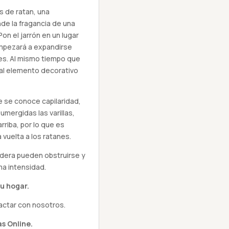
s de ratan, una
nde la fragancia de una
on el jarrón en un lugar
empezará a expandirse
es. Al mismo tiempo que
nal elemento decorativo
e se conoce capilaridad,
sumergidas las varillas,
arriba, por lo que es
 vuelta a los ratanes.
adera pueden obstruirse y
ma intensidad.
u hogar.
actar con nosotros.
s Online.