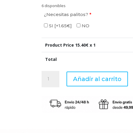
6 disponibles
¿Necesitas palitos?
*
SI
[+1.65€]
NO
Product Price
15.40
€ x 1
Total
RICE
Añadir al carrito
MILK
&
PEONY
–
Recambio
Mikado
100ml
–