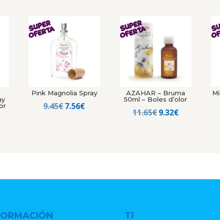
Pink Magnolia Spray
AZAHAR – Bruma
Mi
ay
50ml – Boles d’olor
El
El
9.45
€
7.56
€
or
El
El
11.65
€
9.32
€
precio
precio
precio
precio
recio
original
actual
original
actual
al
ctual
era:
es:
era:
es:
s:
9.45€.
7.56€.
11.65€.
9.32€.
.56€.
FORMACIÓN
Ti