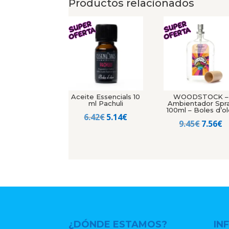
Productos relacionados
Aceite Essencials 10
WOODSTOCK –
ml Pachuli
Ambientador Spr
100ml – Boles d’ol
El
El
6.42
€
5.14
€
El
El
9.45
€
7.56
€
precio
precio
precio
p
original
actual
origin
a
era:
es:
era:
e
6.42€.
5.14€.
9.45€.
7
¿DÓNDE ESTAMOS?
IN