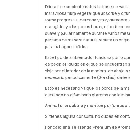
Difusor de ambiente natural a base de varilla
maravillosa fibra vegetal que absorbe y difu
forma progresiva, delicada y muy duradera. P
escogido, y a las pocas horas, el perfume 
suave y paulatinamente durante varios mes
perfuma de manera natural, resulta un origi
para tu hogar u oficina.
Este tipo de ambientador funciona por lo qu
es decir, el líquido en el que se encuentran 
viaja por el interior de la madera, de abajo a 
necesario periódicamente (3-4 días) darle la
Esto es necesario ya que los poros de la m
el mikado no difuminaría el aroma con la mis
Anímate,
pruébalo
y mantén perfumado t
Si tienes alguna
consulta
, no dudes en cont
Foncalclima
Tu Tienda Premium de Aroma