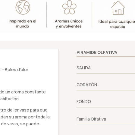
Boles
d’olor
cantidad
PIRÁMIDE OLFATIVA
SALIDA
– Boles d’olor
CORAZÓN
ndo un aroma constante
abitación.
FONDO
ntro del envase para que
dan su aroma por toda la
Familia Olfativa
 de varas, se puede