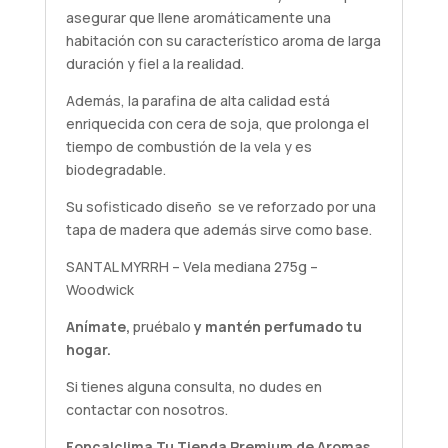
asegurar que llene aromáticamente una
habitación con su característico aroma de larga
duración y fiel a la realidad.
Además, la parafina de alta calidad está
enriquecida con cera de soja, que prolonga el
tiempo de combustión de la vela y es
biodegradable.
Su sofisticado diseño se ve reforzado por una
tapa de madera que además sirve como base.
SANTAL MYRRH – Vela mediana 275g –
Woodwick
Anímate,
pruébalo
y mantén perfumado tu
hogar.
Si tienes alguna
consulta
, no dudes en
contactar con nosotros.
Foncalclima
Tu Tienda Premium de Aromas