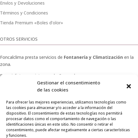
Envíos y Devoluciones
Términos y Condiciones
Tienda Premium «Boles d’olor»
OTROS SERVICIOS
Foncalclima presta servicios de
Fontanería y Climatización
en la
zona.
Especialistas en sistemas de
Osmosis
.
Gestionar el consentimiento
Pide presupuesto sin compromiso o llámanos y haz tu
de las cookies
consulta.
Para ofrecer las mejores experiencias, utilizamos tecnologías como
las cookies para almacenar y/o acceder a la información del
dispositivo. El consentimiento de estas tecnologías nos permitirá
procesar datos como el comportamiento de navegación o las
identificaciones únicas en este sitio. No consentir o retirar el
© 2026 Foncalclima · Todos los derechos reservados
consentimiento, puede afectar negativamente a ciertas características
y funciones.