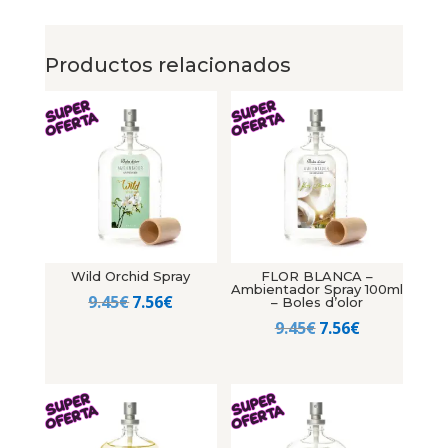
Productos relacionados
Wild Orchid Spray
FLOR BLANCA –
Ambientador Spray 100ml
El
El
9.45
€
7.56
€
– Boles d’olor
precio
precio
El
El
9.45
€
7.56
€
original
actual
precio
precio
era:
es:
original
actual
9.45€.
7.56€.
era:
es:
9.45€.
7.56€.