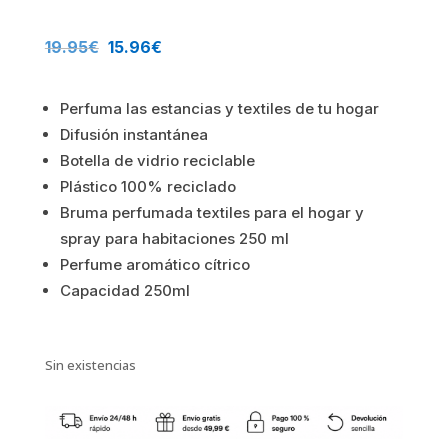
El
El
19.95
€
15.96
€
precio
precio
Perfuma las estancias y textiles de tu hogar
original
actual
Difusión instantánea
Botella de vidrio reciclable
era:
es:
Plástico 100% reciclado
19.95€.
15.96€.
Bruma perfumada textiles para el hogar y
spray para habitaciones
250 ml
Perfume aromático cítrico
Capacidad 250ml
Sin existencias