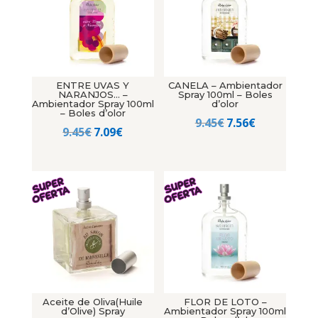
ENTRE UVAS Y
CANELA – Ambientador
NARANJOS… –
Spray 100ml – Boles
Ambientador Spray 100ml
d’olor
– Boles d’olor
El
El
9.45
€
7.56
€
El
El
9.45
€
7.09
€
precio
precio
precio
precio
original
actual
original
actual
era:
es:
era:
es:
9.45€.
7.56€.
9.45€.
7.09€.
Aceite de Oliva(Huile
FLOR DE LOTO –
d’Olive) Spray
Ambientador Spray 100ml