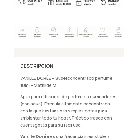
perfume
10ml
-
Mathilde
M
cantidad
DESCRIPCIÓN
VANILLE DORÉE – Superconcentrado perfume
10ml – Mathilde M
Apto para difusores de perfume o quemadores
(con agua). Formula altamente concentrada
con la que bastan unas simples gotas para
ambientar todo tu hogar. Práctico frasco con
cuentagotas para su fácil uso.
Vanille Dorée
es una fragancia irresistible y