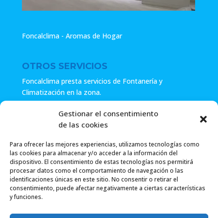
Foncalclima - Aromas de Hogar
OTROS SERVICIOS
Foncalclima presta servicios de Fontanería y
Climatización en la zona.
Especialistas en sistemas de Osmosis.
Gestionar el consentimiento
de las cookies
Pide presupuesto sin compromiso o llámanos y haz tu
consulta.
Para ofrecer las mejores experiencias, utilizamos tecnologías como
las cookies para almacenar y/o acceder a la información del
dispositivo. El consentimiento de estas tecnologías nos permitirá
procesar datos como el comportamiento de navegación o las
identificaciones únicas en este sitio. No consentir o retirar el
consentimiento, puede afectar negativamente a ciertas características
y funciones.
Foncalclima 2018 |
Política de Privacidad
|
Envío