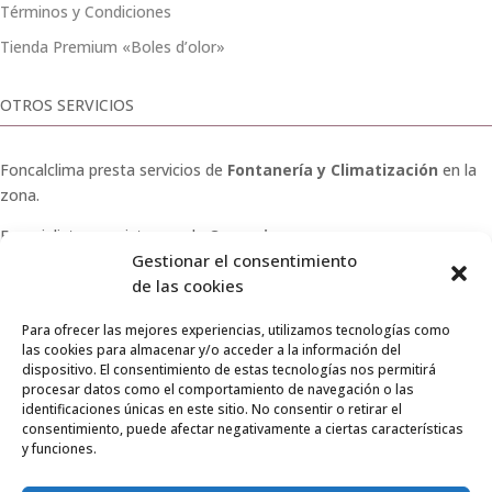
Términos y Condiciones
Tienda Premium «Boles d’olor»
OTROS SERVICIOS
Foncalclima presta servicios de
Fontanería y Climatización
en la
zona.
Especialistas en sistemas de
Osmosis
.
Gestionar el consentimiento
Pide presupuesto sin compromiso o llámanos y haz tu
de las cookies
consulta.
Para ofrecer las mejores experiencias, utilizamos tecnologías como
las cookies para almacenar y/o acceder a la información del
dispositivo. El consentimiento de estas tecnologías nos permitirá
procesar datos como el comportamiento de navegación o las
identificaciones únicas en este sitio. No consentir o retirar el
© 2026 Foncalclima · Todos los derechos reservados
consentimiento, puede afectar negativamente a ciertas características
y funciones.
Aviso Legal
|
Privacidad
|
Envíos
|
Condiciones de venta