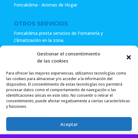
Foncalclima - Aromas de Hogar
OTROS SERVICIOS
Foncalclima presta servicios de Fontanería y
Climatización en la zona.
Especialistas en sistemas de Osmosis.
Gestionar el consentimiento
de las cookies
Pide presupuesto sin compromiso o llámanos y haz tu
consulta.
Para ofrecer las mejores experiencias, utilizamos tecnologías como
las cookies para almacenar y/o acceder a la información del
dispositivo. El consentimiento de estas tecnologías nos permitirá
procesar datos como el comportamiento de navegación o las
identificaciones únicas en este sitio. No consentir o retirar el
consentimiento, puede afectar negativamente a ciertas características
y funciones.
Foncalclima 2018 |
Política de Privacidad
|
Envío
Aceptar
Gratuito a partir de 49.99€
|
Denegar