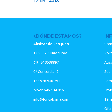
El
El
15.40
€
12.32
€
precio
precio
original
actual
era:
es:
15.40€.
12.32€.
¿DÓNDE ESTAMOS?
IN
Alcázar de San Juan
Cond
13600 – Ciudad Real
Polí
CIF:
B13538897
Avis
C/ Concordia, 7
Sobr
Tel:
926 540 751
For
Móvil:
646 134 916
Enví
info@foncalclima.com
Térm
Ofer