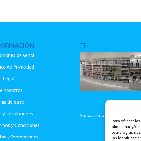
FORMACIÓN
Ti
iciones de venta
tica de Privacidad
o Legal
e nosotros
mas de pago
o y devoluciones
Foncalclima - Aromas de Hog
Para ofrecer la
inos y Condiciones
almacenar y/o ac
tecnologías nos
tas y Promociones
las identificaci