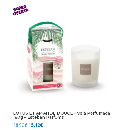
original
actual
era:
es:
18.90€.
15.12€.
LOTUS ET AMANDE DOUCE – Vela Perfumada
180g – Esteban Parfums
El
El
18.90
€
15.12
€