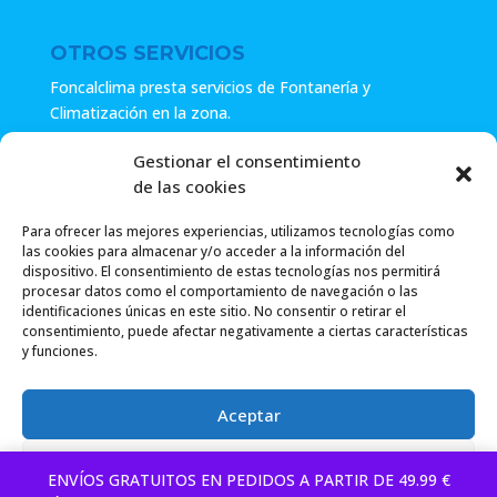
OTROS SERVICIOS
Foncalclima presta servicios de Fontanería y
Climatización en la zona.
Especialistas en sistemas de Osmosis.
Gestionar el consentimiento
de las cookies
Pide presupuesto sin compromiso o llámanos y haz tu
consulta.
Para ofrecer las mejores experiencias, utilizamos tecnologías como
las cookies para almacenar y/o acceder a la información del
dispositivo. El consentimiento de estas tecnologías nos permitirá
procesar datos como el comportamiento de navegación o las
identificaciones únicas en este sitio. No consentir o retirar el
consentimiento, puede afectar negativamente a ciertas características
y funciones.
Foncalclima 2018 |
Política de Privacidad
|
Envío
Aceptar
Gratuito a partir de 49.99€
|
Denegar
ENVÍOS GRATUITOS EN PEDIDOS A PARTIR DE 49.99 €