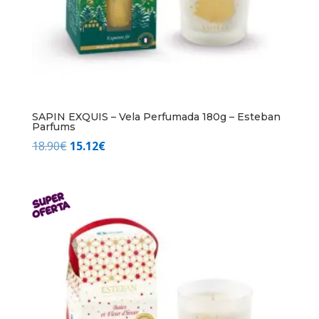
SAPIN EXQUIS – Vela Perfumada 180g – Esteban
Parfums
El
El
18.90
€
15.12
€
precio
precio
original
actual
era:
es:
18.90€.
15.12€.