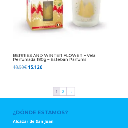
BERRIES AND WINTER FLOWER – Vela
Perfumada 180g – Esteban Parfums
El
El
18.90
€
15.12
€
precio
precio
original
actual
era:
es:
1
2
→
18.90€.
15.12€.
¿DÓNDE ESTAMOS?
Alcázar de San Juan