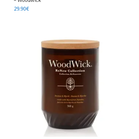
– Woodwick
29.90
€