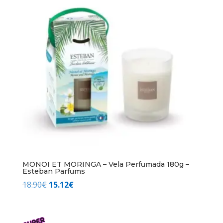
MONOI ET MORINGA – Vela Perfumada 180g –
Esteban Parfums
El
El
18.90
€
15.12
€
precio
precio
original
actual