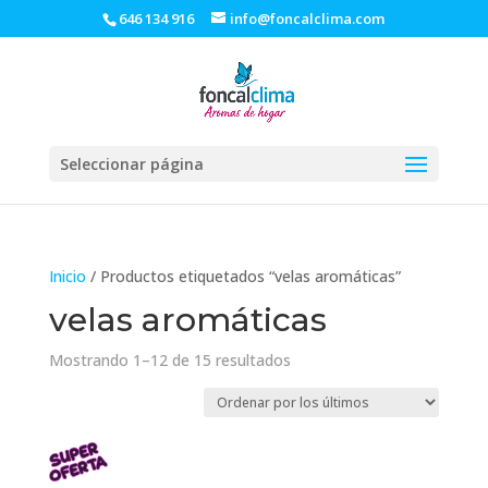
646 134 916
info@foncalclima.com
Seleccionar página
Inicio
/ Productos etiquetados “velas aromáticas”
velas aromáticas
Ordenado
Mostrando 1–12 de 15 resultados
por
los
últimos