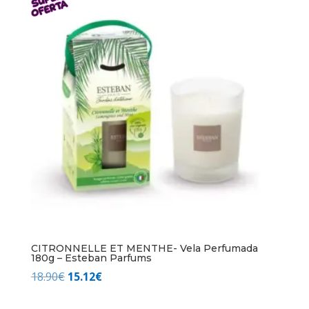
era:
es:
18.90€.
15.12€.
CITRONNELLE ET MENTHE- Vela Perfumada
180g – Esteban Parfums
El
El
18.90
€
15.12
€
precio
precio