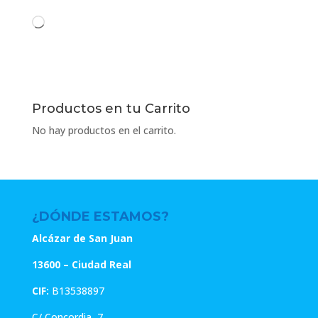
Cargando...
Productos en tu Carrito
No hay productos en el carrito.
¿DÓNDE ESTAMOS?
Alcázar de San Juan
13600 – Ciudad Real
CIF:
B13538897
C/ Concordia, 7