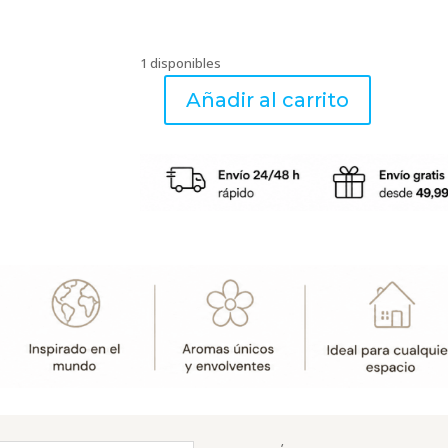
1 disponibles
Añadir al carrito
Cofre
Pomelis
NUDE+
Aroma
Splendeur
Vanillèe
250ml-
Lampe
Berger
cantidad