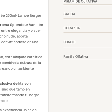
PIRÁMIDE OLFATIVA
SALIDA
llèe 250ml- Lampe Berger
roma Splendeur Vanillée
CORAZÓN
 entre elegancia y placer
tono nude, aporta
, convirtiéndose en una
FONDO
Familia Olfativa
ée
, esta lámpara catalítica
 combina la dulzura de la
, creando un ambiente
clusiva de Maison
, sino que también
 transformando tu hogar
table.
 la experiencia única de