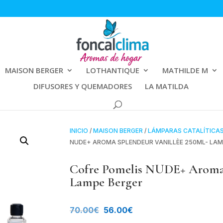
MAISON BERGER
LOTHANTIQUE
MATHILDE M
DIFUSORES Y QUEMADORES
LA MATILDA
INICIO
/
MAISON BERGER
/
LÁMPARAS CATALÍTICA
NUDE+ AROMA SPLENDEUR VANILLÈE 250ML- LAM
Cofre Pomelis NUDE+ Aroma 
Lampe Berger
El
El
70.00
€
56.00
€