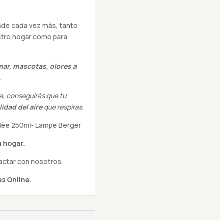
nde cada vez más, tanto
stro hogar como para
mar, mascotas, olores a
.
a, conseguirás que tu
lidad del aire
que respiras
.
llèe 250ml- Lampe Berger
 hogar.
actar con nosotros.
s Online.