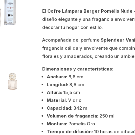
precio
precio
El
Cofre Lámpara Berger Pomélis Nude 
original
actual
diseño elegante y una fragancia envolvente
era:
es:
decorar tu hogar con estilo.
70.00€.
56.00€.
Acompañada del perfume
Splendeur Vani
fragancia cálida y envolvente que combina
florales y amaderados, creando un ambie
Dimensiones y características:
Anchura:
8,6 cm
Longitud:
8,6 cm
Altura:
15,5 cm
Material:
Vidrio
Capacidad:
342 ml
Volumen de fragancia:
250 ml
Montura:
Pomelis Oro
Tiempo de difusión:
10 horas de difusi