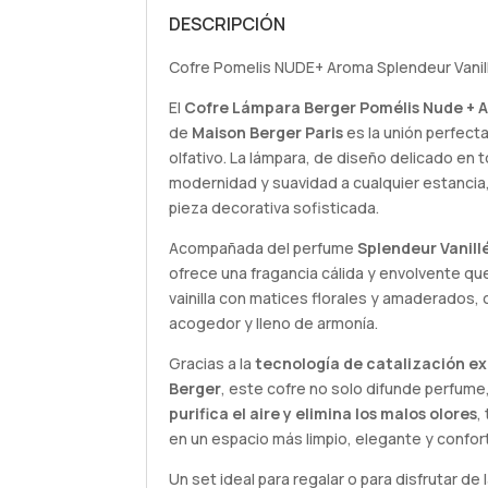
DESCRIPCIÓN
Cofre Pomelis NUDE+ Aroma Splendeur Vani
El
Cofre Lámpara Berger Pomélis Nude + A
de
Maison Berger Paris
es la unión perfecta
olfativo. La lámpara, de diseño delicado en 
modernidad y suavidad a cualquier estancia
pieza decorativa sofisticada.
Acompañada del perfume
Splendeur Vanill
ofrece una fragancia cálida y envolvente que
vainilla con matices florales y amaderados
acogedor y lleno de armonía.
Gracias a la
tecnología de catalización ex
Berger
, este cofre no solo difunde perfume
purifica el aire y elimina los malos olores
,
en un espacio más limpio, elegante y confor
Un set ideal para regalar o para disfrutar de