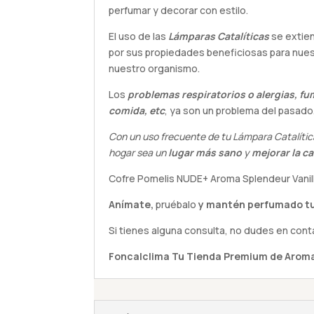
perfumar y decorar con estilo.
El uso de las
Lámparas Catalíticas
se extie
por sus propiedades beneficiosas para nue
nuestro organismo.
Los
problemas respiratorios o alergias, fu
comida, etc
, ya son un problema del pasado
Con un uso frecuente de tu Lámpara Catalític
hogar sea un
lugar más sano
y
mejorar la ca
Cofre Pomelis NUDE+ Aroma Splendeur Vani
Anímate,
pruébalo
y mantén perfumado tu
Si tienes alguna
consulta
, no dudes en cont
Foncalclima
Tu Tienda Premium de Aroma