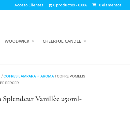
Acceso Clientes
0 productos
0.00€
0 elementos
WOODWICK
CHEERFUL CANDLE
S
/
COFRES LÁMPARA + AROMA
/ COFRE POMELIS
PE BERGER
Splendeur Vanillèe 250ml-