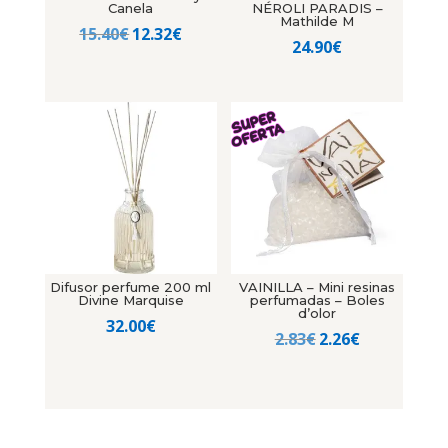
Canela
NÉROLI PARADIS –
Mathilde M
El
El
15.40
€
12.32
€
24.90
€
precio
precio
original
actual
era:
es:
15.40€.
12.32€.
Difusor perfume 200 ml
VAINILLA – Mini resinas
Divine Marquise
perfumadas – Boles
d’olor
32.00
€
El
El
2.83
€
2.26
€
precio
precio
original
actual
era:
es:
2.83€.
2.26€.