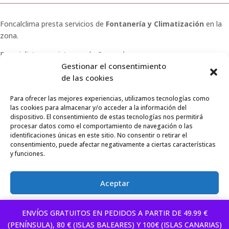
Foncalclima presta servicios de
Fontanería y Climatización
en la
zona.
Especialistas en sistemas de
Osmosis
.
Gestionar el consentimiento
Pide presupuesto sin compromiso o llámanos y haz tu
de las cookies
consulta.
Para ofrecer las mejores experiencias, utilizamos tecnologías como
las cookies para almacenar y/o acceder a la información del
dispositivo. El consentimiento de estas tecnologías nos permitirá
procesar datos como el comportamiento de navegación o las
identificaciones únicas en este sitio. No consentir o retirar el
© 2026 Foncalclima · Todos los derechos reservados
consentimiento, puede afectar negativamente a ciertas características
y funciones.
Aviso Legal
|
Privacidad
|
Envíos
|
Condiciones de venta
Aceptar
Denegar
ENVÍOS GRATUITOS EN PEDIDOS A PARTIR DE 49.99 €
(PENÍNSULA), 80 € (ISLAS BALEARES) Y 100€ (ISLAS CANARIAS)
Política de Privacidad
Aviso Legal