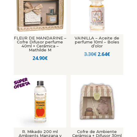
FLEUR DE MANDARINE –
VAINILLA – Aceite de
Cofre Difusor perfume
perfume 10ml – Boles
40ml + Cerámica –
d’olor
Mathilde M
El
El
3.30
€
2.64
€
24.90
€
precio
precio
original
actual
era:
es:
3.30€.
2.64€.
R. Mikado 200 ml
Cofre de Ambiente
Ambients Manzana y
Cerámica + Difusor 30ml