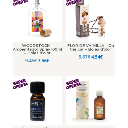
4.56€.
3.65€.
WOODSTOCK –
FLOR DE VAINILLA – On
Ambientador Spray 100ml
the car – Boles d’olor
– Boles d’olor
El
El
5.67
€
4.54
€
El
El
9.45
€
7.56
€
precio
precio
precio
precio
original
actual
original
actual
era:
es:
era:
es:
5.67€.
4.54€.
9.45€.
7.56€.