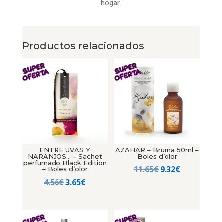
hogar.
Productos relacionados
ENTRE UVAS Y
AZAHAR – Bruma 50ml –
NARANJOS… – Sachet
Boles d’olor
perfumado Black Edition
El
El
11.65
€
9.32
€
– Boles d’olor
El
El
precio
precio
4.56
€
3.65
€
precio
precio
original
actual
original
actual
era:
es:
era:
es:
11.65€.
9.32€.