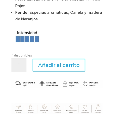
Rojos.
Fondo:
Especias aromáticas, Canela y madera
de Naranjos.
4 disponibles
ENTRE
Añadir al carrito
UVAS
Y
NARANJOS...
-
Ambientador
Spray
100ml
Black
Edition