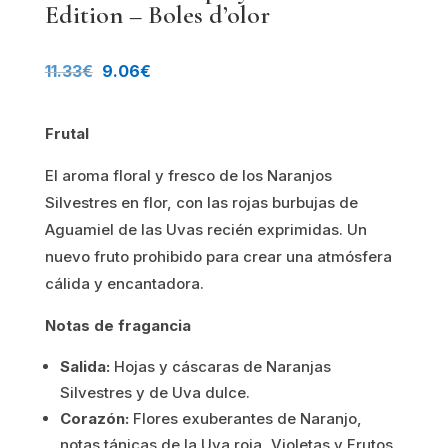
Edition – Boles d’olor
El
El
11.33
€
9.06
€
precio
precio
Frutal
original
actual
El aroma floral y fresco de los Naranjos
era:
es:
Silvestres en flor, con las rojas burbujas de
11.33€.
9.06€.
Aguamiel de las Uvas recién exprimidas. Un
nuevo fruto prohibido para crear una atmósfera
cálida y encantadora.
Notas de fragancia
Salida:
Hojas y cáscaras de Naranjas
Silvestres y de Uva dulce.
Corazón:
Flores exuberantes de Naranjo,
notas tánicas de la Uva roja, Violetas y Frutos