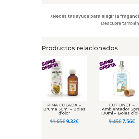
¿Necesitas ayuda para elegir la fraganci
Descubre también 
Productos relacionados
PIÑA COLADA –
COTONET –
Bruma 50ml – Boles
Ambientador Spr
d’olor
100ml – Boles d’ol
El
El
El
El
11.65
€
9.32
€
9.45
€
7.56
€
precio
precio
precio
p
original
actual
origin
a