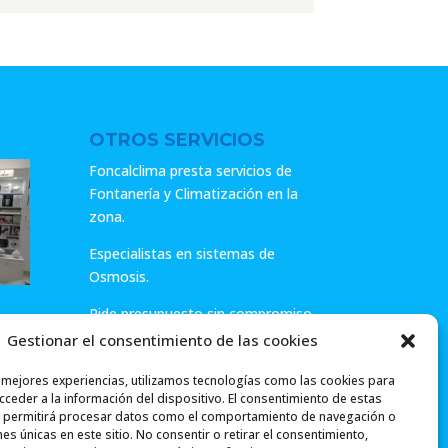
era:
es:
era:
es:
29.99€.
23.99€.
12.00€.
9.60€.
OTROS SERVICIOS
Foncalclima presta servicios de
Fontanería y Climatización en la
zona.
Especialistas en sistemas de
Osmosis.
Pide presupuesto sin compromiso
o llámanos y haz tu consulta.
Gestionar el consentimiento de las cookies
ar
s mejores experiencias, utilizamos tecnologías como las cookies para
ceder a la información del dispositivo. El consentimiento de estas
 permitirá procesar datos como el comportamiento de navegación o
ones únicas en este sitio. No consentir o retirar el consentimiento,