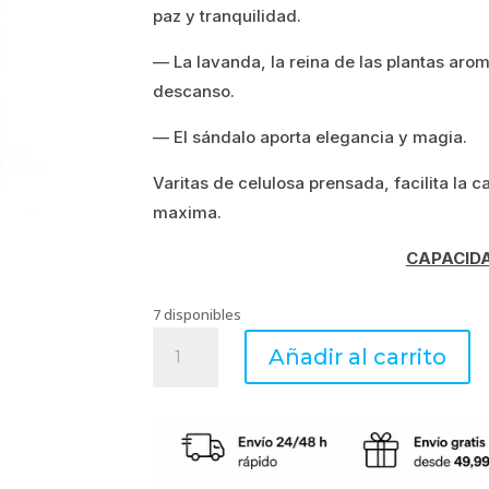
paz y tranquilidad.
era:
es:
— La lavanda, la reina de las plantas ar
29.99€.
23.99€.
descanso.
— El sándalo aporta elegancia y magia.
Varitas de celulosa prensada, facilita la 
maxima.
CAPACIDA
7 disponibles
Lavanda
Añadir al carrito
y
Sándalo
-
Mikado
cantidad