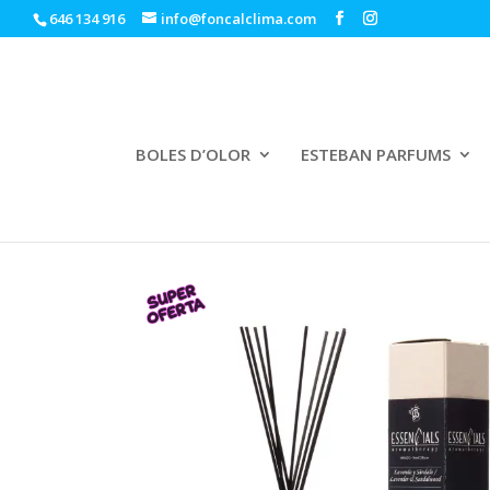
646 134 916
info@foncalclima.com
BOLES D’OLOR
ESTEBAN PARFUMS