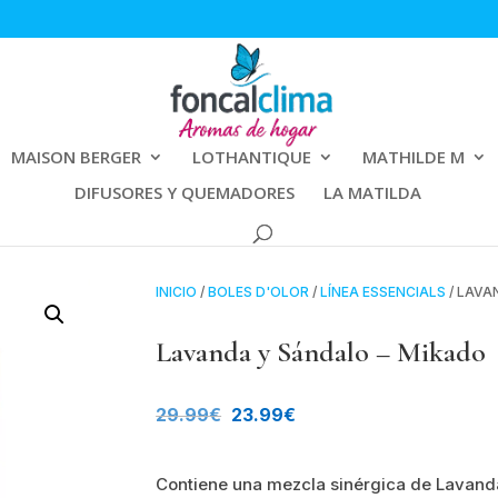
MAISON BERGER
LOTHANTIQUE
MATHILDE M
DIFUSORES Y QUEMADORES
LA MATILDA
INICIO
/
BOLES D'OLOR
/
LÍNEA ESSENCIALS
/ LAVA
Lavanda y Sándalo – Mikado
El
El
29.99
€
23.99
€
precio
precio
Contiene una mezcla sinérgica de Lavand
original
actual