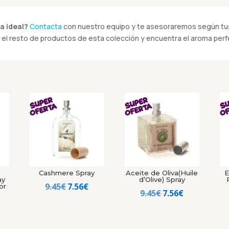
a ideal?
Contacta
con nuestro equipo y te asesoraremos según tus
el resto de productos de esta colección y encuentra el aroma perfe
Cashmere Spray
Aceite de Oliva(Huile
E
ay
d’Olive) Spray
El
El
9.45
€
7.56
€
or
El
El
9.45
€
7.56
€
precio
precio
precio
precio
recio
original
actual
original
actual
al
ctual
era:
es: