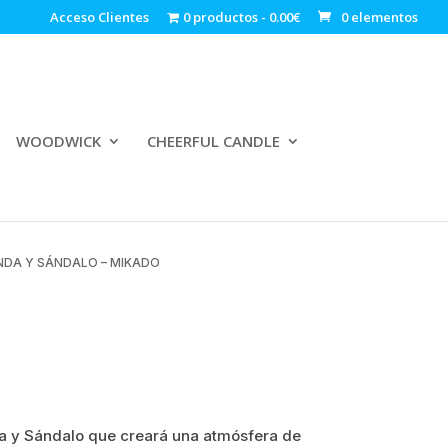
Acceso Clientes
0 productos
0.00€
0 elementos
WOODWICK
CHEERFUL CANDLE
NDA Y SÁNDALO – MIKADO
a y Sándalo que creará una atmósfera de