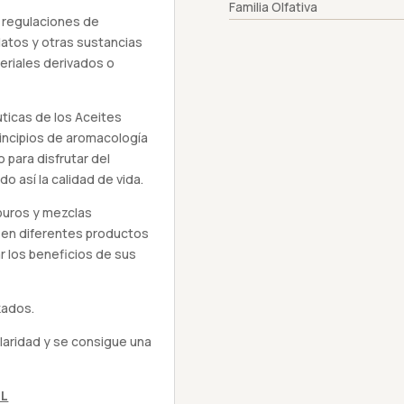
Familia Olfativa
 regulaciones de
latos y otras sustancias
eriales derivados o
ticas de los Aceites
rincipios de aromacología
 para disfrutar del
do así la calidad de vida.
puros y mezclas
 en diferentes productos
r los beneficios de sus
kados.
pilaridad y se consigue una
ML