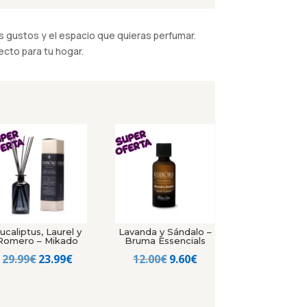
 gustos y el espacio que quieras perfumar.
cto para tu hogar.
ucaliptus, Laurel y
Lavanda y Sándalo –
Romero – Mikado
Bruma Essencials
El
El
El
El
29.99
€
23.99
€
12.00
€
9.60
€
precio
precio
precio
precio
original
actual
original
actual