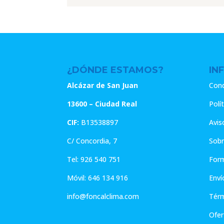
era:
es:
era:
e
11.65€.
9.32€.
9.45€.
7
¿DÓNDE ESTAMOS?
IN
Alcázar de San Juan
Cond
13600 – Ciudad Real
Polí
CIF:
B13538897
Avis
C/ Concordia, 7
Sobr
Tel:
926 540 751
For
Móvil:
646 134 916
Enví
info@foncalclima.com
Térm
Ofer