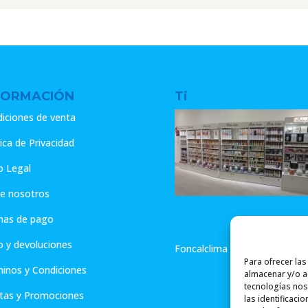
era:
es:
s:
9.45€.
7.56€.
9.45€.
7.56€.
.56€.
FORMACIÓN
Ti
iciones de venta
tica de Privacidad
o Legal
e nosotros
mas de pago
o y devoluciones
Foncalclima - Aromas de Hog
Para ofrecer la
inos y Condiciones
almacenar y/o ac
tecnologías nos
tas y Promociones
las identificaci