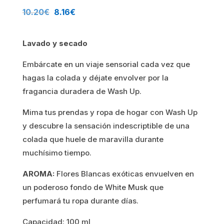
El
El
10.20
€
8.16
€
precio
precio
Lavado y secado
original
actual
Embárcate en un viaje sensorial cada vez que
era:
es:
hagas la colada y déjate envolver por la
10.20€.
8.16€.
fragancia duradera de Wash Up.
Mima tus prendas y ropa de hogar con Wash Up
y descubre la sensación indescriptible de una
colada que huele de maravilla durante
muchísimo tiempo.
AROMA:
Flores Blancas exóticas envuelven en
un poderoso fondo de White Musk que
perfumará tu ropa durante días.
Capacidad: 100 ml