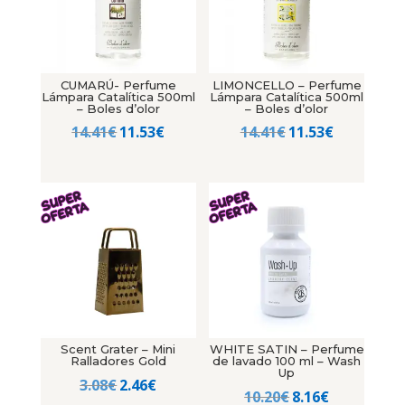
CUMARÚ- Perfume
LIMONCELLO – Perfume
Lámpara Catalítica 500ml
Lámpara Catalítica 500ml
– Boles d’olor
– Boles d’olor
El
El
El
El
14.41
€
11.53
€
14.41
€
11.53
€
precio
precio
precio
precio
original
actual
original
actual
era:
es:
era:
es:
14.41€.
11.53€.
14.41€.
11.53€.
Scent Grater – Mini
WHITE SATIN – Perfume
Ralladores Gold
de lavado 100 ml – Wash
Up
El
El
3.08
€
2.46
€
El
El
10.20
€
8.16
€