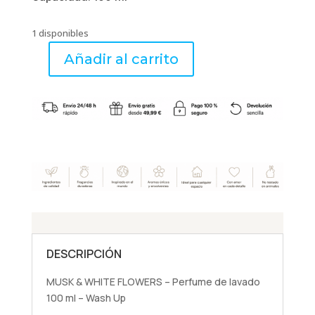
1 disponibles
Añadir al carrito
MUSK
&
WHITE
FLOWERS
-
Perfume
de
lavado
100
ml
-
Wash
DESCRIPCIÓN
Up
cantidad
MUSK & WHITE FLOWERS – Perfume de lavado
100 ml – Wash Up