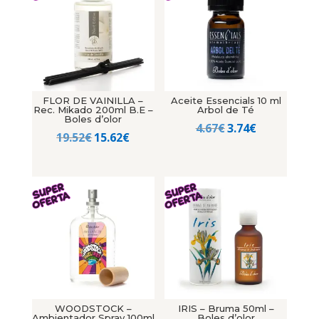
FLOR DE VAINILLA –
Aceite Essencials 10 ml
Rec. Mikado 200ml B.E –
Arbol de Té
Boles d’olor
El
El
4.67
€
3.74
€
El
El
19.52
€
15.62
€
precio
precio
precio
precio
original
actual
original
actual
era:
es:
era:
es:
4.67€.
3.74€.
19.52€.
15.62€.
WOODSTOCK –
IRIS – Bruma 50ml –
Ambientador Spray 100ml
Boles d’olor