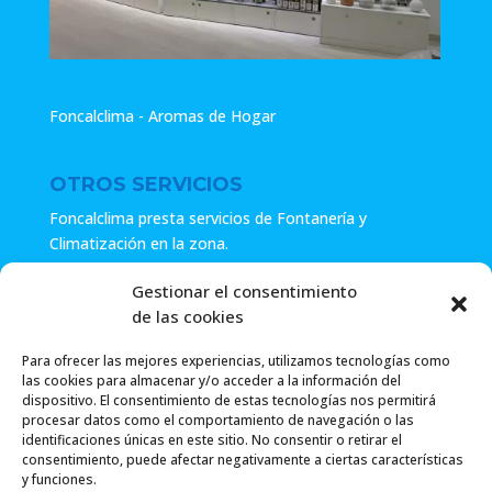
Foncalclima - Aromas de Hogar
OTROS SERVICIOS
Foncalclima presta servicios de Fontanería y
Climatización en la zona.
Especialistas en sistemas de Osmosis.
Gestionar el consentimiento
de las cookies
Pide presupuesto sin compromiso o llámanos y haz tu
consulta.
Para ofrecer las mejores experiencias, utilizamos tecnologías como
las cookies para almacenar y/o acceder a la información del
dispositivo. El consentimiento de estas tecnologías nos permitirá
procesar datos como el comportamiento de navegación o las
identificaciones únicas en este sitio. No consentir o retirar el
consentimiento, puede afectar negativamente a ciertas características
y funciones.