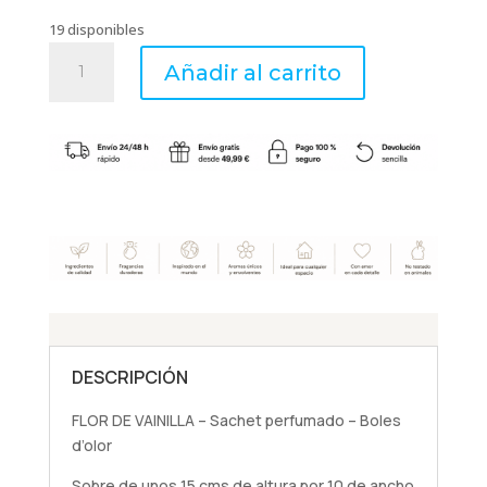
19 disponibles
FLOR
Añadir al carrito
DE
VAINILLA
-
Sachet
perfumado
-
Boles
d'olor
cantidad
DESCRIPCIÓN
FLOR DE VAINILLA – Sachet perfumado – Boles
d’olor
Sobre de unos 15 cms de altura por 10 de ancho