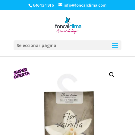
646 134 916
info@foncalclima.com
Seleccionar página