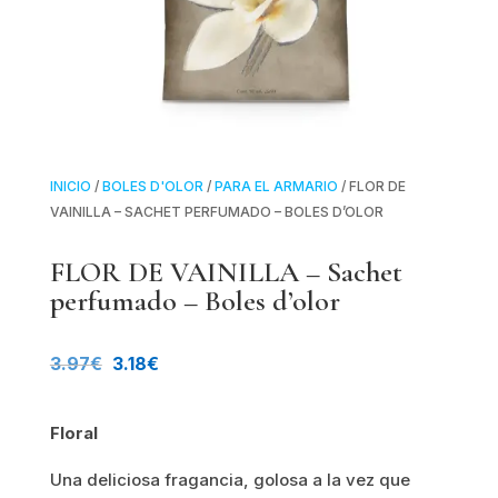
INICIO
/
BOLES D'OLOR
/
PARA EL ARMARIO
/ FLOR DE
VAINILLA – SACHET PERFUMADO – BOLES D’OLOR
FLOR DE VAINILLA – Sachet
perfumado – Boles d’olor
El
El
3.97
€
3.18
€
precio
precio
Floral
original
actual
Una deliciosa fragancia, golosa a la vez que
era:
es: