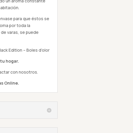
ndo un aroma constante
abitación.
l envase para que éstos se
oma por toda la
 de varas, se puede
k Edition – Boles d’olor
tu hogar.
actar con nosotros.
s Online.