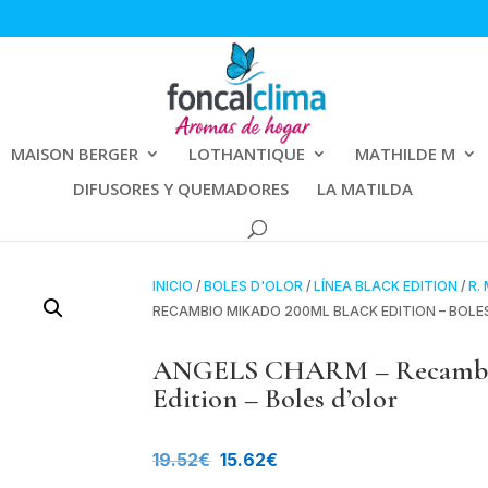
MAISON BERGER
LOTHANTIQUE
MATHILDE M
DIFUSORES Y QUEMADORES
LA MATILDA
INICIO
/
BOLES D'OLOR
/
LÍNEA BLACK EDITION
/
R.
RECAMBIO MIKADO 200ML BLACK EDITION – BOLE
ANGELS CHARM – Recambio
Edition – Boles d’olor
El
El
19.52
€
15.62
€