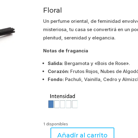
precio
precio
Floral
original
actual
Un perfume oriental, de feminidad envolv
era:
es:
misteriosa, tu casa se convertirá en un 
plenitud, serenidad y elegancia.
19.52€.
15.62€.
Notas de fragancia
Salida:
Bergamota y «Bois de Rose».
Corazón:
Frutos Rojos, Nubes de Algodó
Fondo:
Pachuli, Vainilla, Cedro y Almizc
1 disponibles
Añadir al carrito