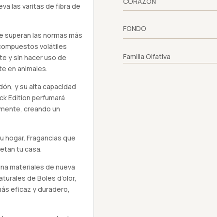
CORAZÓN
va las varitas de fibra de
FONDO
e superan las normas más
 compuestos volátiles
Familia Olfativa
e y sin hacer uso de
te en animales.
odón, y su alta capacidad
ack Edition perfumará
emente, creando un
tu hogar. Fragancias que
etan tu casa.
ina materiales de nueva
aturales de Boles d’olor,
ás eficaz y duradero,