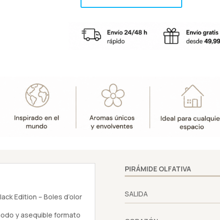
ANGELS
CHARM
–
Recambio
Mikado
200ml
Black
Edition
–
Boles
d’olor
cantidad
PIRÁMIDE OLFATIVA
SALIDA
k Edition – Boles d’olor
modo y asequible formato