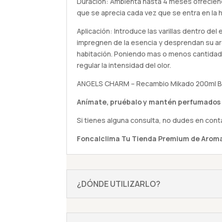
Duración: Ambienta hasta 4 meses ofrecie
que se aprecia cada vez que se entra en la h
Aplicación: Introduce las varillas dentro de
impregnen de la esencia y desprendan su ar
habitación. Poniendo mas o menos cantidad
regular la intensidad del olor.
ANGELS CHARM – Recambio Mikado 200ml Blac
Anímate,
pruébalo
y mantén perfumados 
Si tienes alguna
consulta
, no dudes en cont
Foncalclima
Tu Tienda Premium de Aroma
¿DÓNDE UTILIZARLO?