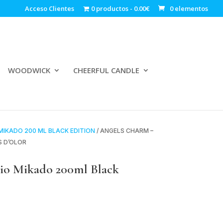
Acceso Clientes
0 productos
0.00€
0 elementos
WOODWICK
CHEERFUL CANDLE
 MIKADO 200 ML BLACK EDITION
/ ANGELS CHARM –
S D’OLOR
 Mikado 200ml Black