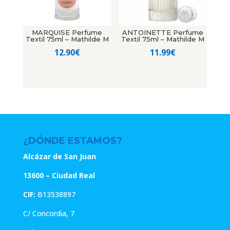
MARQUISE Perfume
ANTOINETTE Perfume
Textil 75ml – Mathilde M
Textil 75ml – Mathilde M
12.90
€
11.99
€
¿DÓNDE ESTAMOS?
Alcázar de San Juan
13600 – Ciudad Real
CIF:
B13538897
C/ Concordia, 7