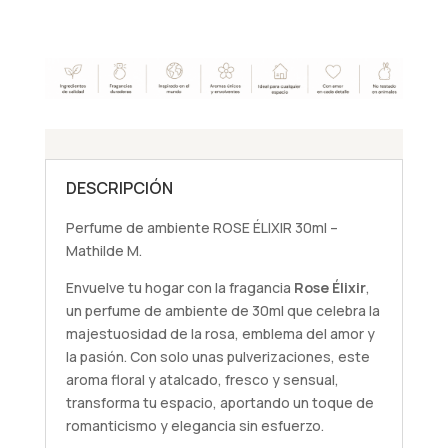
30ml
-
Mathilde
M.
cantidad
DESCRIPCIÓN
Perfume de ambiente ROSE ÉLIXIR 30ml –
Mathilde M.
Envuelve tu hogar con la fragancia
Rose Élixir
,
un perfume de ambiente de 30ml que celebra la
majestuosidad de la rosa, emblema del amor y
la pasión. Con solo unas pulverizaciones, este
aroma floral y atalcado, fresco y sensual,
transforma tu espacio, aportando un toque de
romanticismo y elegancia sin esfuerzo.