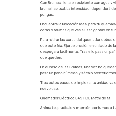
Con Brumas, llena el recipiente con agua y v
bruma habitual. La intensidad, dependerá de
pongas.
Encuentra la ubicación ideal para tu quemado
ceras o brumas que vas a usar y ponlo en fu
Para retirar las ceras del quemador debes 
que esté fría. Ejerce presión en un lado de 
despegará fácilmente. Tras ello pasa un paño
que queden.
En el caso de las Brumas, una vez no queden
pasa un paño húmedo y sécalo posteriorme
Tras estos pasos de limpieza, tu unidad ya 
nuevo uso.
Quemador Eléctrico BASTIDE Mathilde M
Anímate,
pruébalo
y mantén perfumado tu