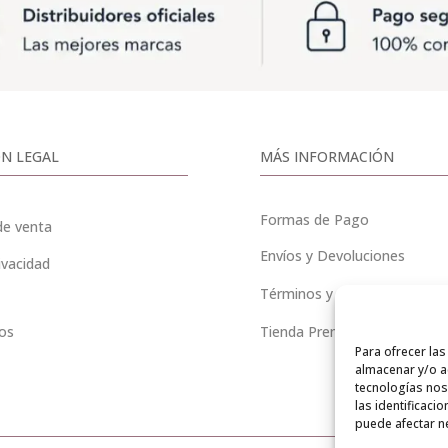
N LEGAL
MÁS INFORMACIÓN
Formas de Pago
de venta
Envíos y Devoluciones
ivacidad
Términos y Condiciones
os
Tienda Premium «Boles d’ol
Para ofrecer la
almacenar y/o ac
tecnologías nos
las identificaci
puede afectar ne