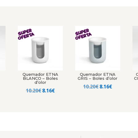
Quemador ETNA
Quemador ETNA
BLANCO – Boles
GRIS – Boles d’olor
C
d’olor
El
El
10.20
€
8.16
€
El
El
10.20
€
8.16
€
precio
precio
precio
precio
original
actual
original
actual
era:
es:
era:
es:
10.20€.
8.16€.
10.20€.
8.16€.