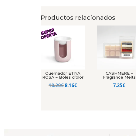
Productos relacionados
Quemador ETNA
CASHMERE –
ROSA – Boles d’olor
Fragrance Melts
El
El
10.20
€
8.16
€
7.25
€
precio
precio
original
actual
era:
es:
10.20€.
8.16€.