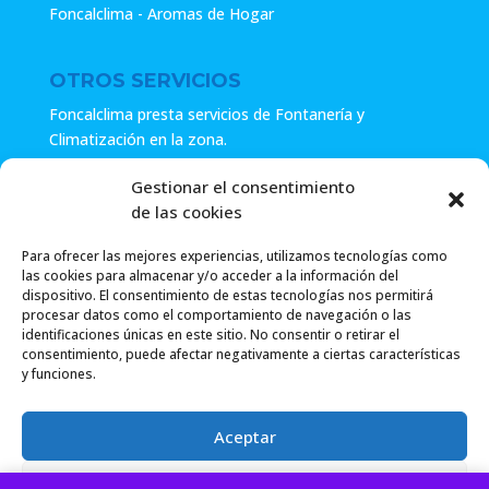
Foncalclima - Aromas de Hogar
OTROS SERVICIOS
Foncalclima presta servicios de Fontanería y
Climatización en la zona.
Especialistas en sistemas de Osmosis.
Gestionar el consentimiento
de las cookies
Pide presupuesto sin compromiso o llámanos y haz tu
consulta.
Para ofrecer las mejores experiencias, utilizamos tecnologías como
las cookies para almacenar y/o acceder a la información del
dispositivo. El consentimiento de estas tecnologías nos permitirá
procesar datos como el comportamiento de navegación o las
identificaciones únicas en este sitio. No consentir o retirar el
consentimiento, puede afectar negativamente a ciertas características
y funciones.
Foncalclima 2018 |
Política de Privacidad
|
Envío
Aceptar
Gratuito a partir de 49.99€
|
Denegar