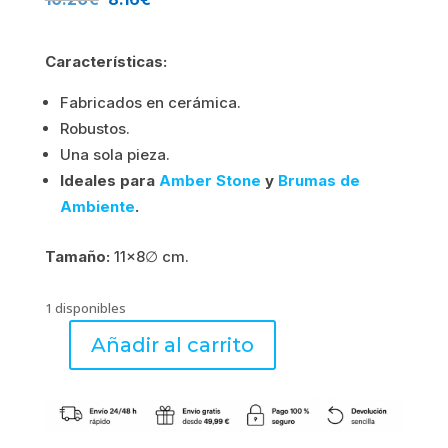
precio
precio
Características:
original
actual
Fabricados en cerámica.
era:
es:
Robustos.
10.20€.
8.16€.
Una sola pieza.
Ideales para
Amber Stone
y
Brumas de
Ambiente
.
Tamaño:
11×8∅ cm.
1 disponibles
Añadir al carrito
Quemador
ETNA
GRIS
-
Boles