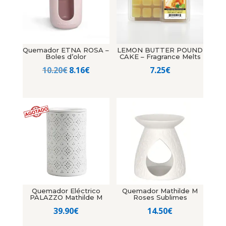
Quemador ETNA ROSA –
LEMON BUTTER POUND
Boles d’olor
CAKE – Fragrance Melts
El
El
10.20
€
8.16
€
7.25
€
precio
precio
original
actual
era:
es:
10.20€.
8.16€.
Quemador Eléctrico
Quemador Mathilde M
PALAZZO Mathilde M
Roses Sublimes
39.90
€
14.50
€