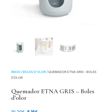
INICIO
/
BOLES D'OLOR
/ QUEMADOR ETNA GRIS – BOLES
D’OLOR
Quemador ETNA GRIS – Boles
d’olor
El
El
10.20
€
8.16
€