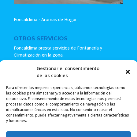
Foncalclima - Aromas de Hogar
OTROS SERVICIOS
Foncalclima presta servicios de Fontanería y
Climatización en la zona.
Especialistas en sistemas de Osmosis.
Gestionar el consentimiento
de las cookies
Pide presupuesto sin compromiso o llámanos y haz tu
consulta.
Para ofrecer las mejores experiencias, utilizamos tecnologías como
las cookies para almacenar y/o acceder a la información del
dispositivo. El consentimiento de estas tecnologías nos permitirá
procesar datos como el comportamiento de navegación o las
identificaciones únicas en este sitio. No consentir o retirar el
consentimiento, puede afectar negativamente a ciertas características
y funciones.
Foncalclima 2018 |
Política de Privacidad
|
Envío