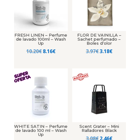
FRESH LINEN – Perfume
FLOR DE VAINILLA –
de lavado 100ml – Wash
Sachet perfumado –
Up
Boles d’olor
El
El
El
El
10.20
€
8.16
€
3.97
€
3.18
€
precio
precio
precio
precio
original
actual
original
actual
era:
es:
era:
es:
10.20€.
8.16€.
3.97€.
3.18€.
WHITE SATIN – Perfume
Scent Grater – Mini
de lavado 100 ml – Wash
Ralladores Black
Up
El
El
3.08
€
2.46
€