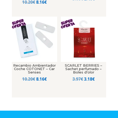
El
El
10.20
€
8.16
€
precio
precio
precio
precio
original
actual
original
actual
era:
es:
era:
es:
3.08€.
2.46€.
10.20€.
8.16€.
Recambio Ambientador
SCARLET BERRIES –
Coche COTONET – Car
Sachet perfumado –
Senses
Boles d’olor
El
El
El
El
10.20
€
8.16
€
3.97
€
3.18
€
precio
precio
precio
precio
original
actual
original
actual
era:
es:
era:
es:
10.20€.
8.16€.
3.97€.
3.18€.