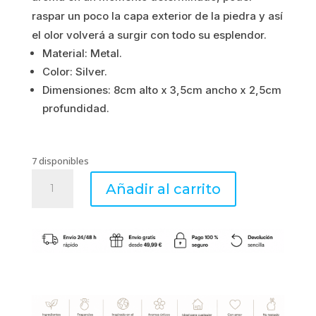
raspar un poco la capa exterior de la piedra y así
3.08€.
2.46€.
el olor volverá a surgir con todo su esplendor.
Material: Metal.
Color: Silver.
Dimensiones: 8cm alto x 3,5cm ancho x 2,5cm
profundidad.
7 disponibles
Scent
Añadir al carrito
Grater
-
Mini
Ralladores
Silver
cantidad