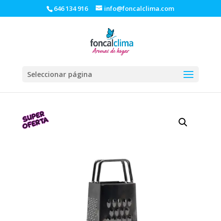
646 134 916
info@foncalclima.com
Seleccionar página