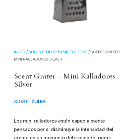
INICIO
/
BOLES D'OLOR
/
AMBER STONE
/ SCENT GRATER –
MINI RALLADORES SILVER
Scent Grater – Mini Ralladores
Silver
El
El
3.08
€
2.46
€
precio
precio
Los mini ralladores están especialmente
original
actual
pensados por si disminuye la intensidad del
era:
es:
aroma en un momento determinado, poder