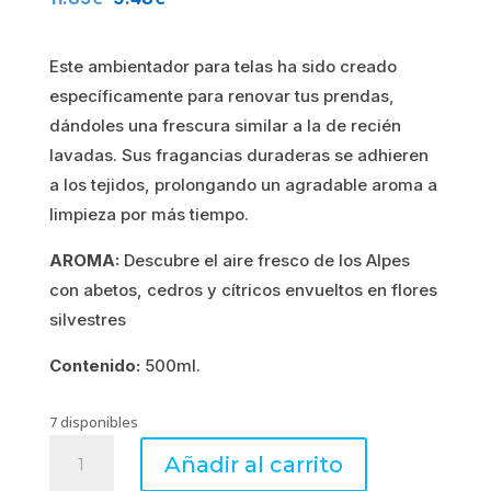
precio
precio
Este ambientador para telas ha sido creado
original
actual
específicamente para renovar tus prendas,
era:
es:
dándoles una frescura similar a la de recién
lavadas. Sus fragancias duraderas se adhieren
11.85€.
9.48€.
a los tejidos, prolongando un agradable aroma a
limpieza por más tiempo.
AROMA:
Descubre el aire fresco de los Alpes
con abetos, cedros y cítricos envueltos en flores
silvestres
Contenido:
500ml.
7 disponibles
PURE
Añadir al carrito
OZONE