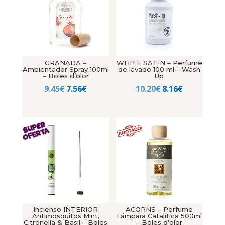
GRANADA –
WHITE SATIN – Perfume
Ambientador Spray 100ml
de lavado 100 ml – Wash
– Boles d’olor
Up
El
El
El
El
9.45
€
7.56
€
10.20
€
8.16
€
precio
precio
precio
precio
original
actual
original
actual
era:
es:
era:
es:
9.45€.
7.56€.
10.20€.
8.16€.
Incienso INTERIOR
ACORNS – Perfume
Antimosquitos Mint,
Lámpara Catalítica 500ml
Citronella & Basil – Boles
– Boles d’olor