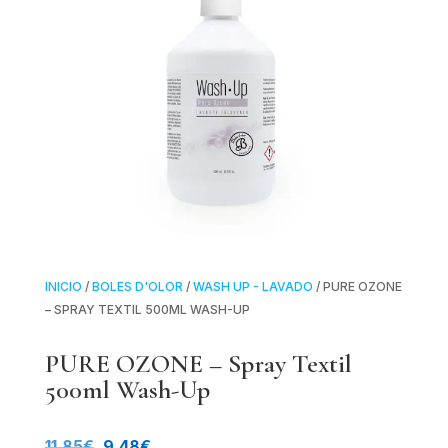
INICIO
/
BOLES D'OLOR
/
WASH UP - LAVADO
/ PURE OZONE
– SPRAY TEXTIL 500ML WASH-UP
PURE OZONE – Spray Textil
500ml Wash-Up
El
El
11.85
€
9.48
€