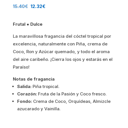
El
El
15.40
€
12.32
€
precio
precio
Frutal ● Dulce
original
actual
La maravillosa fragancia del cóctel tropical por
era:
es:
excelencia, naturalmente con Piña, crema de
15.40€.
12.32€.
Coco, Ron y Azúcar quemado, y todo el aroma
del aire caribeño. ¡Cierra los ojos y estarás en el
Paraíso!
Notas de fragancia
Salida:
Piña tropical.
Corazón:
Fruta de la Pasión y Coco fresco.
Fondo:
Crema de Coco, Orquídeas, Almizcle
azucarado y Vainilla.