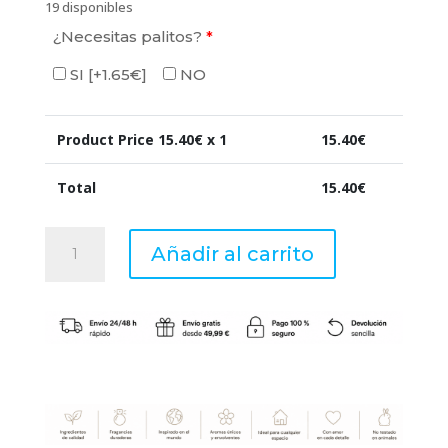
19 disponibles
¿Necesitas palitos?
*
SI
[+1.65€]
NO
Product Price
15.40
€ x 1
15.40
€
Total
15.40
€
R.
Añadir al carrito
Mikado
200
ml
Ambients
Piña
Colada
cantidad