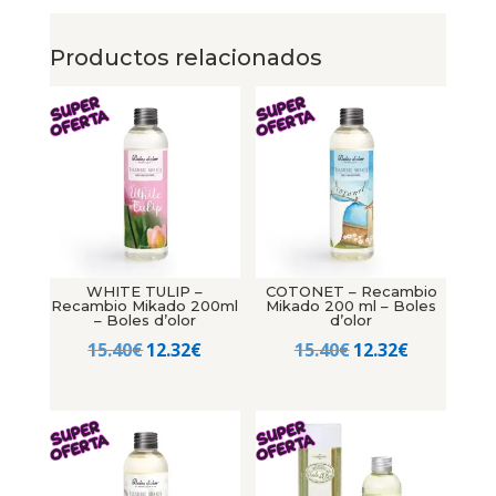
Productos relacionados
WHITE TULIP –
COTONET – Recambio
Recambio Mikado 200ml
Mikado 200 ml – Boles
– Boles d’olor
d’olor
El
El
El
El
15.40
€
12.32
€
15.40
€
12.32
€
precio
precio
precio
precio
original
actual
original
actual
era:
es:
era:
es:
15.40€.
12.32€.
15.40€.
12.32€.