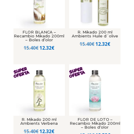
FLOR BLANCA –
R. Mikado 200 ml
Recambio Mikado 200ml
Ambients Huile d´olive
– Boles d’olor
El
El
15.40
€
12.32
€
El
El
15.40
€
12.32
€
precio
precio
precio
precio
original
actual
original
actual
era:
es:
era:
es:
15.40€.
12.32€.
15.40€.
12.32€.
R. Mikado 200 ml
FLOR DE LOTO –
Ambients Verbena
Recambio Mikado 200ml
– Boles d’olor
El
El
15.40
€
12.32
€