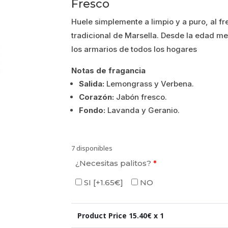
Fresco
original
actual
Huele simplemente a limpio y a puro, al f
era:
es:
tradicional de Marsella. Desde la edad m
los armarios de todos los hogares
15.40€.
12.32€.
Notas de fragancia
Salida:
Lemongrass y Verbena.
Corazón:
Jabón fresco.
Fondo:
Lavanda y Geranio.
7 disponibles
¿Necesitas palitos?
*
SI
[+1.65€]
NO
Product Price
15.40
€ x 1