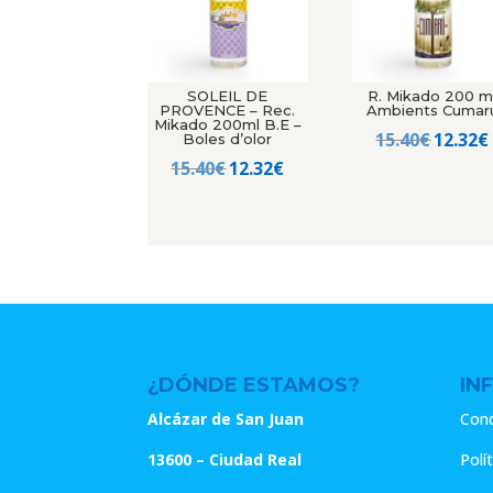
SOLEIL DE
R. Mikado 200 m
PROVENCE – Rec.
Ambients Cumar
Mikado 200ml B.E –
El
15.40
€
12.32
€
Boles d’olor
El
El
precio
15.40
€
12.32
€
precio
precio
origin
original
actual
era:
era:
es:
15.40€.
15.40€.
12.32€.
¿DÓNDE ESTAMOS?
IN
Alcázar de San Juan
Cond
13600 – Ciudad Real
Polí