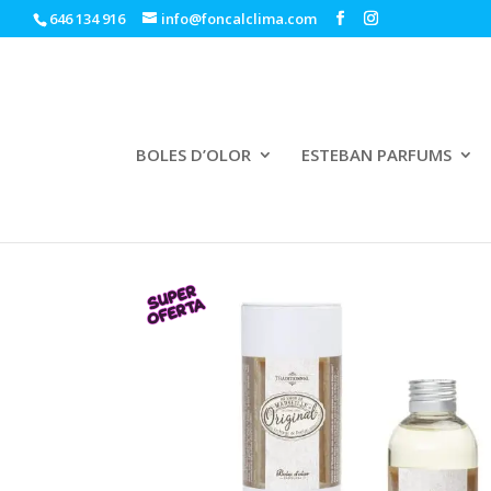
646 134 916
info@foncalclima.com
BOLES D’OLOR
ESTEBAN PARFUMS