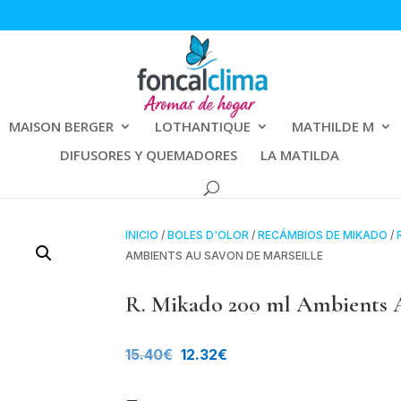
MAISON BERGER
LOTHANTIQUE
MATHILDE M
DIFUSORES Y QUEMADORES
LA MATILDA
INICIO
/
BOLES D'OLOR
/
RECÁMBIOS DE MIKADO
/
AMBIENTS AU SAVON DE MARSEILLE
R. Mikado 200 ml Ambients A
El
El
15.40
€
12.32
€
precio
precio