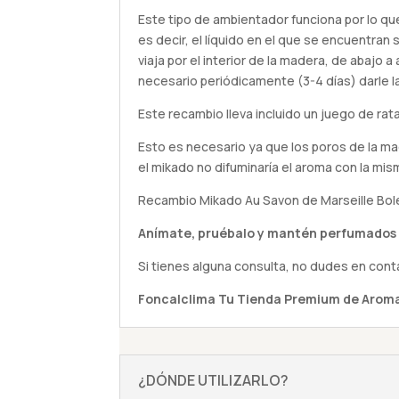
Este tipo de ambientador funciona por lo qu
es decir, el líquido en el que se encuentran 
viaja por el interior de la madera, de abajo a 
necesario periódicamente (3-4 días) darle la
Este recambio lleva incluido un juego de ra
Esto es necesario ya que los poros de la m
el mikado no difuminaría el aroma con la mis
Recambio Mikado Au Savon de Marseille Bole
Anímate,
pruébalo
y mantén perfumados 
Si tienes alguna
consulta
, no dudes en cont
Foncalclima
Tu Tienda Premium de Aroma
¿DÓNDE UTILIZARLO?