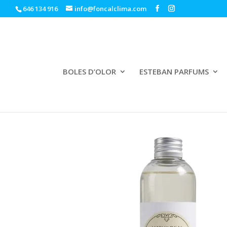
646 134 916
info@foncalclima.com
BOLES D’OLOR
ESTEBAN PARFUMS