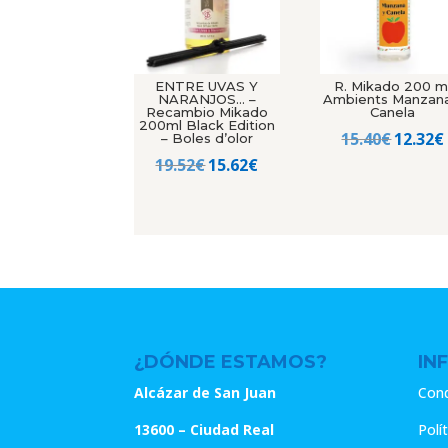
ENTRE UVAS Y
R. Mikado 200 m
NARANJOS… –
Ambients Manzana
Recambio Mikado
Canela
200ml Black Edition
El
15.40
€
12.32
€
– Boles d’olor
El
El
precio
19.52
€
15.62
€
precio
precio
origin
original
actual
era:
era:
es:
15.40€.
19.52€.
15.62€.
¿DÓNDE ESTAMOS?
IN
Alcázar de San Juan
Cond
13600 – Ciudad Real
Polí