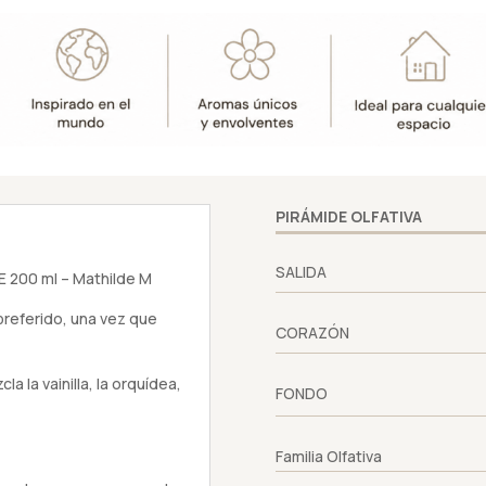
-
Mathilde
M
cantidad
PIRÁMIDE OLFATIVA
SALIDA
 200 ml – Mathilde M
preferido, una vez que
CORAZÓN
 la vainilla, la orquídea,
FONDO
Familia Olfativa