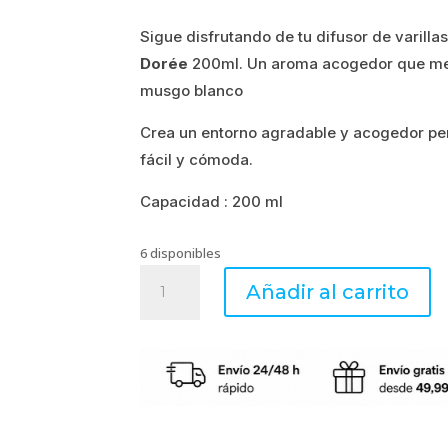
Sigue disfrutando de tu difusor de varilla
Dorée
200ml. Un aroma acogedor que mezcl
musgo blanco
Crea un entorno agradable y acogedor pe
fácil y cómoda.
Capacidad : 200 ml
6 disponibles
Recambio
Añadir al carrito
difusor
de
perfume
VANILLE
DORÉE
200
ml