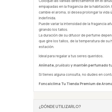
Coloque las varillas directamente en el di
empapadas en la fragancia de la habitación.
cambie el aroma, si desea prolongar la vida ú
indefinida.
Puede variar la intensidad de la fragancia 
girando los tallos.
La duración de su difusor de perfume depend
que gire los tallos, de la temperatura de su 
estación.
Ideal para regalar a tus seres queridos.
Anímate,
pruébalo
y mantén perfumado tu
Si tienes alguna
consulta
, no dudes en cont
Foncalclima
Tu Tienda Premium de Aroma
¿DÓNDE UTILIZARLO?