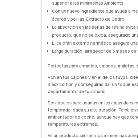
superior a las miniresinas Ambients.
Con un nuevo ingrediente que ayuda a man
ácaros y polillas. Extracto de Cedro.
La absorción en las perlas de resina evita
producto, que no se oxida, asegurado una
El celofán externo hermético asegura una l
Larga duración: alrededor de 3 meses de 
Perfectas para armarios, cajones, maletas, 
Pon en tus cajones y en el de los tuyos, d
Black Edition y conseguirás dar un toque es
departamento de tu armario.
Son ideales para usarlas en las cajas de ca
temporada, dada su alta duración. También 
ambientador de coche, aunque hay que tene
temperaturas extremas.
Es un producto similar a los miniresinas au