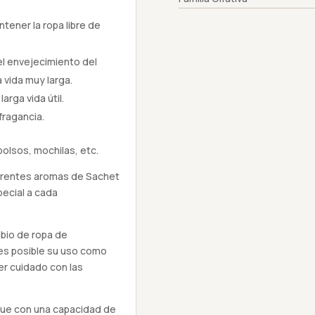
tener la ropa libre de
 el envejecimiento del
 vida muy larga.
arga vida útil.
fragancia.
bolsos, mochilas, etc.
iferentes aromas de Sachet
pecial a cada
mbio de ropa de
es posible su uso como
r cuidado con las
nque con una capacidad de