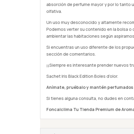
absorción de perfume mayor y por lo tanto 
olfativa.
Un uso muy desconocido y altamente recome
Podemos verter su contenido en la bolsa o 
ambientar las habitaciones según aspiramos
Si encuentras un uso diferente de los propu
sección de comentarios.
¡¡Siempre es interesante prender nuevos tr
Sachet Iris Black Edition Boles d’olor.
Anímate,
pruébalo
y mantén perfumados 
Si tienes alguna
consulta
, no dudes en cont
Foncalclima
Tu Tienda Premium de Aroma