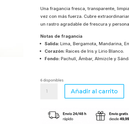
Una fragancia fresca, transparente, limpi
era:
es:
vez con más fuerza. Cubre extraordinari
4.56€.
3.65€.
un rastro agradable de frescura y persona
Notas de fragancia
Salida:
Lima, Bergamota, Mandarina, En
Corazón:
Raices de Iris y Lirio Blanco.
Fondo:
Pachulí, Ámbar, Almizcle y Sánd
6 disponibles
Sachet
Añadir al carrito
Black
Edition
Iris
cantidad