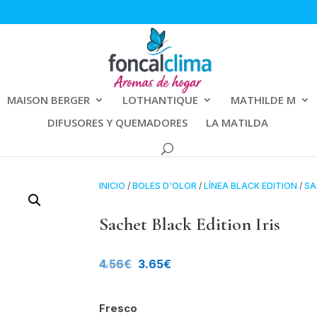
MAISON BERGER
LOTHANTIQUE
MATHILDE M
DIFUSORES Y QUEMADORES
LA MATILDA
INICIO
/
BOLES D'OLOR
/
LÍNEA BLACK EDITION
/
SA
Sachet Black Edition Iris
El
El
4.56
€
3.65
€
precio
precio
Fresco
original
actual