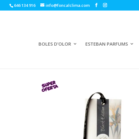
646 134 916
info@foncalclima.com
BOLES D’OLOR
ESTEBAN PARFUMS