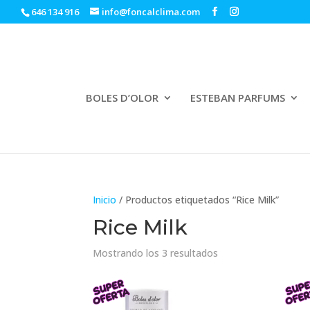
646 134 916
info@foncalclima.com
BOLES D’OLOR
ESTEBAN PARFUMS
Inicio
/ Productos etiquetados “Rice Milk”
Rice Milk
Ordenado
Mostrando los 3 resultados
por
los
últimos