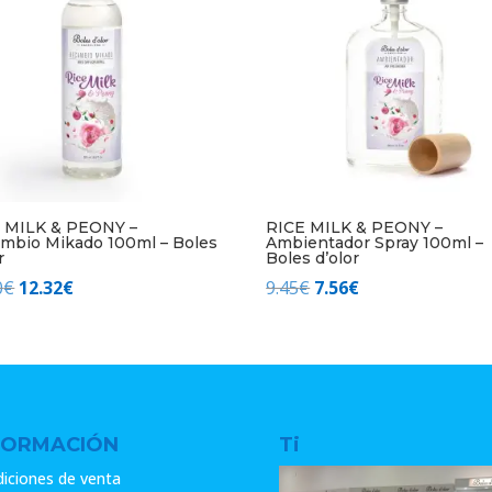
 MILK & PEONY –
RICE MILK & PEONY –
mbio Mikado 100ml – Boles
Ambientador Spray 100ml –
r
Boles d’olor
El
El
El
El
0
€
12.32
€
9.45
€
7.56
€
precio
precio
precio
precio
original
actual
original
actual
era:
es:
era:
es:
15.40€.
12.32€.
9.45€.
7.56€.
FORMACIÓN
Ti
iciones de venta