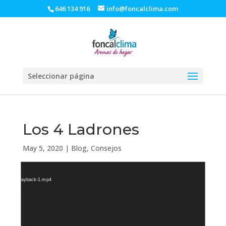
646 134 916
info@foncalclima.com
Seleccionar página
Los 4 Ladrones
May 5, 2020
|
Blog
,
Consejos
Reproductor
de
/05/videoplayback-1.mp4
vídeo