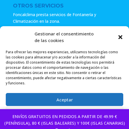
OTROS SERVICIOS
Foncalclima presta servicios de Fontanería y
Climatización en la zona.
Especialistas en sistemas de Osmosis.
Gestionar el consentimiento
de las cookies
Pide presupuesto sin compromiso o llámanos y haz tu
consulta.
Para ofrecer las mejores experiencias, utilizamos tecnologías como
las cookies para almacenar y/o acceder a la información del
dispositivo. El consentimiento de estas tecnologías nos permitirá
procesar datos como el comportamiento de navegación o las
identificaciones únicas en este sitio. No consentir o retirar el
consentimiento, puede afectar negativamente a ciertas características
y funciones.
Foncalclima 2018 |
Política de Privacidad
|
Envío
Aceptar
Gratuito a partir de 49.99€
|
Denegar
¿Necesitas ayuda?
ENVÍOS GRATUITOS EN PEDIDOS A PARTIR DE 49.99 €
(PENÍNSULA), 80 € (ISLAS BALEARES) Y 100€ (ISLAS CANARIAS)
Política de Privacidad
Aviso Legal