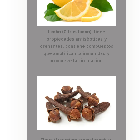
Limón (Citrus limon):
tiene
propiedades antisépticas y
drenantes, contiene compuestos
que amplifican la inmunidad y
promueve la circulación.
Clavo (Syzygium aromaticum):
su