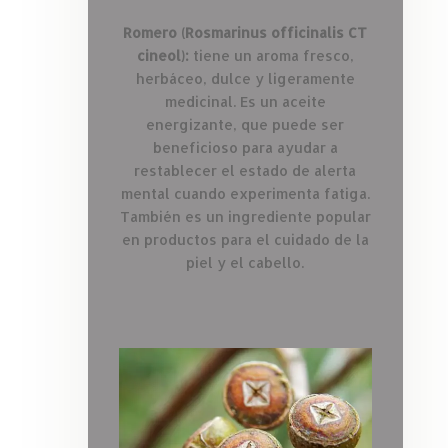
Romero (Rosmarinus officinalis CT
cineol):
tiene un aroma fresco,
herbáceo, dulce y ligeramente
medicinal. Es un aceite
energizante, que puede ser
beneficioso para ayudar a
restablecer el estado de alerta
mental cuando experimenta fatiga.
También es un ingrediente popular
en productos para el cuidado de la
piel y el cabello.