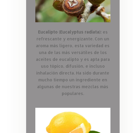
Eucalipto (Eucalyptus radiata):
es
refrescante y energizante. Con un
aroma más ligero, esta variedad es
una de las más versátiles de los
aceites de eucalipto y es apta para
uso tópico, difusión, e incluso
inhalación directa. Ha sido durante
mucho tiempo un ingrediente en
algunas de nuestras mezclas más
populares.