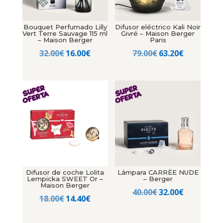
Bouquet Perfumado Lilly
Difusor eléctrico Kali Noir
Vert Terre Sauvage 115 ml
Givré – Maison Berger
– Maison Berger
Paris
El
El
El
El
32.00
€
16.00
€
79.00
€
63.20
€
precio
precio
precio
precio
original
actual
original
actual
era:
es:
era:
es:
32.00€.
16.00€.
79.00€.
63.20€.
Difusor de coche Lolita
Lámpara CARRÈE NUDE
Lempicka SWEET Or –
– Berger
Maison Berger
El
El
40.00
€
32.00
€
El
El
18.00
€
14.40
€
precio
precio
precio
precio
original
actual