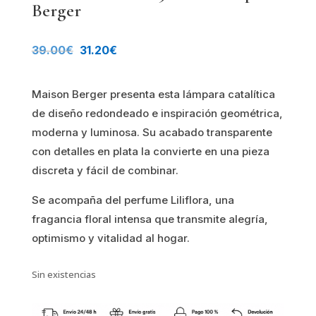
Berger
El
El
39.00
€
31.20
€
precio
precio
Maison Berger presenta esta lámpara catalítica
original
actual
de diseño redondeado e inspiración geométrica,
era:
es:
moderna y luminosa. Su acabado transparente
con detalles en plata la convierte en una pieza
39.00€.
31.20€.
discreta y fácil de combinar.
Se acompaña del perfume Liliflora, una
fragancia floral intensa que transmite alegría,
optimismo y vitalidad al hogar.
Sin existencias