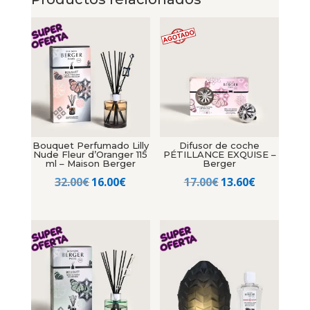
Bouquet Perfumado Lilly
Difusor de coche
Nude Fleur d’Oranger 115
PÉTILLANCE EXQUISE –
ml – Maison Berger
Berger
El
El
El
El
32.00
€
16.00
€
17.00
€
13.60
€
precio
precio
precio
precio
original
actual
original
actual
era:
es:
era:
es:
32.00€.
16.00€.
17.00€.
13.60€.