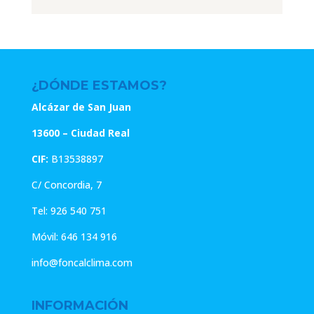
original
actual
era:
es:
era:
es:
40.00€.
32.00€.
18.00€.
14.40€.
¿DÓNDE ESTAMOS?
Alcázar de San Juan
13600 – Ciudad Real
CIF:
B13538897
C/ Concordia, 7
Tel:
926 540 751
Móvil:
646 134 916
info@foncalclima.com
INFORMACIÓN