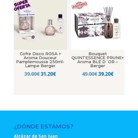
era:
es:
39.00€.
31.20€.
50.00€.
40.00€.
Cofre Disco ROSA +
Bouquet
Aroma Douceur
QUINTESSENCE PRUNE+
Pamplemousse 250ml-
Aroma BLÉ D´OR –
Lampe Berger
Berger
El
El
El
El
39.00
€
31.20
€
49.00
€
39.20
€
precio
precio
precio
precio
original
actual
original
actual
era:
es:
era:
es:
39.00€.
31.20€.
49.00€.
39.20€.
¿DÓNDE ESTAMOS?
Alcázar de San Juan