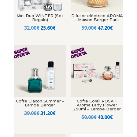
Mini Duo WINTER (Set
Difusor eléctrico AROMA
Regalo)
– Maison Berger Paris
El
El
El
El
32.00
€
25.60
€
59.00
€
47.20
€
precio
precio
precio
precio
original
actual
original
actual
era:
es:
era:
es:
32.00€.
25.60€.
59.00€.
47.20€.
Cofre Glaçon Summer –
Cofre Corali ROSA +
Lampe Berger
Aroma Lady Flower
250ml – Lampe Berger
El
El
39.00
€
31.20
€
El
El
50.00
€
40.00
€
precio
precio
precio
precio
original
actual
original
actual
era:
es: