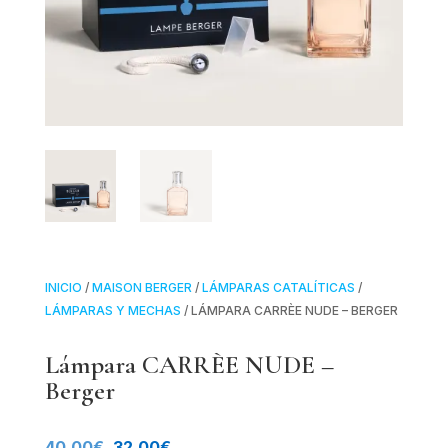
INICIO
/
MAISON BERGER
/
LÁMPARAS CATALÍTICAS
/
LÁMPARAS Y MECHAS
/ LÁMPARA CARRÈE NUDE – BERGER
Lámpara CARRÈE NUDE –
Berger
El
El
40.00
€
32.00
€