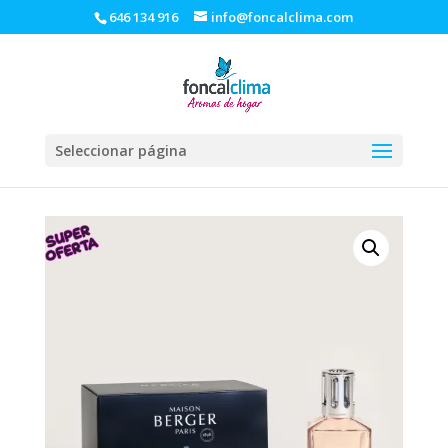
646 134 916
info@foncalclima.com
Seleccionar página