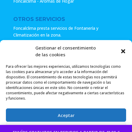
Foncalclima - Aromas de Hogar
OTROS SERVICIOS
Foncalclima presta servicios de Fontanería y
Climatización en la zona.
Especialistas en sistemas de Osmosis.
Gestionar el consentimiento
de las cookies
Pide presupuesto sin compromiso o llámanos y haz tu
consulta.
Para ofrecer las mejores experiencias, utilizamos tecnologías como
las cookies para almacenar y/o acceder a la información del
dispositivo. El consentimiento de estas tecnologías nos permitirá
procesar datos como el comportamiento de navegación o las
identificaciones únicas en este sitio. No consentir o retirar el
consentimiento, puede afectar negativamente a ciertas características
y funciones.
Foncalclima 2018 |
Política de Privacidad
|
Envío
Aceptar
Gratuito a partir de 49.99€
|
Denegar