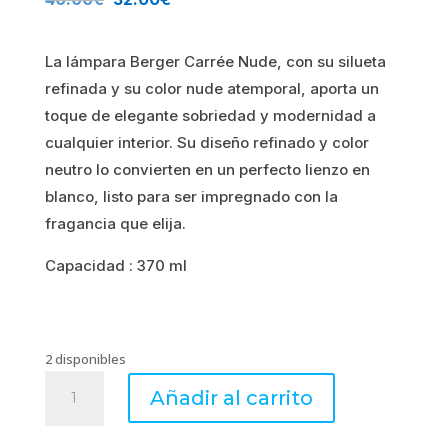
precio
precio
La lámpara Berger Carrée Nude, con su silueta
original
actual
refinada y su color nude atemporal, aporta un
era:
es:
toque de elegante sobriedad y modernidad a
cualquier interior. Su diseño refinado y color
40.00€.
32.00€.
neutro lo convierten en un perfecto lienzo en
blanco, listo para ser impregnado con la
fragancia que elija.
Capacidad : 370 ml
2 disponibles
Lámpara
Añadir al carrito
CARRÈE
NUDE