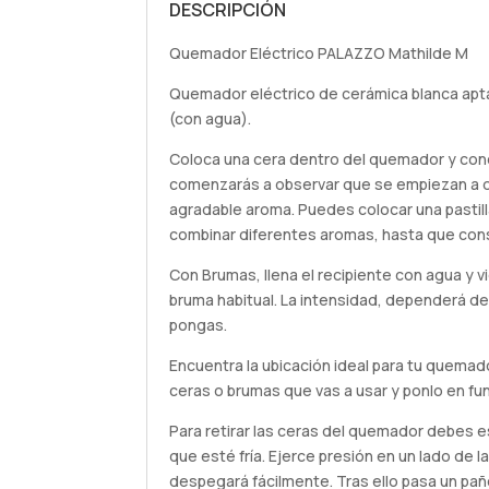
DESCRIPCIÓN
Quemador Eléctrico PALAZZO Mathilde M
Quemador eléctrico de cerámica blanca apt
(con agua).
Coloca una cera dentro del quemador y con
comenzarás a observar que se empiezan a de
agradable aroma. Puedes colocar una pastilla
combinar diferentes aromas, hasta que cons
Con Brumas, llena el recipiente con agua y v
bruma habitual. La intensidad, dependerá de
pongas.
Encuentra la ubicación ideal para tu quemado
ceras o brumas que vas a usar y ponlo en fu
Para retirar las ceras del quemador debes 
que esté fría. Ejerce presión en un lado de 
despegará fácilmente. Tras ello pasa un paño