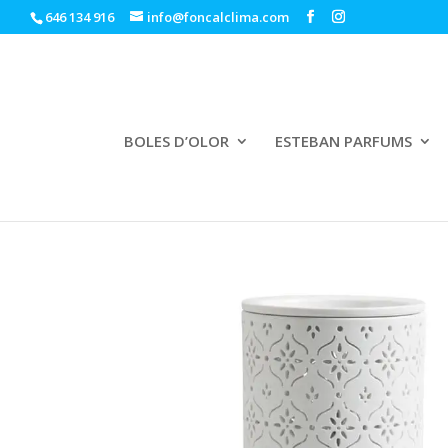
646 134 916
info@foncalclima.com
BOLES D’OLOR
ESTEBAN PARFUMS