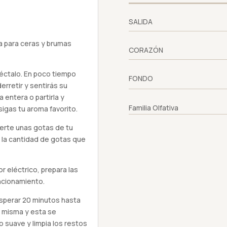
SALIDA
a para ceras y brumas
CORAZÓN
éctalo. En poco tiempo
FONDO
rretir y sentirás su
 entera o partirla y
Familia Olfativa
igas tu aroma favorito.
ierte unas gotas de tu
 la cantidad de gotas que
r eléctrico, prepara las
ncionamiento.
esperar 20 minutos hasta
la misma y esta se
 suave y limpia los restos