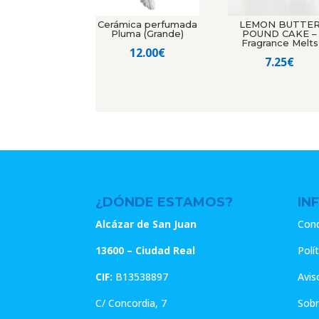
Cerámica perfumada
LEMON BUTTE
Pluma (Grande)
POUND CAKE –
Fragrance Melts
12.00
€
7.25
€
¿DÓNDE ESTAMOS?
IN
Alcázar de San Juan
Cond
13600 – Ciudad Real
Polí
CIF:
B13538897
Avis
C/ Concordia, 7
Sobr