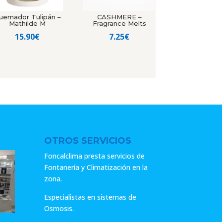
uemador Tulipán –
CASHMERE –
Mathilde M
Fragrance Melts
15.90
€
7.25
€
OTROS SERVICIOS
Foncalclima presta servicios de
Fontanería y Climatización en la
zona.
Especialistas en sistemas de
Osmosis.