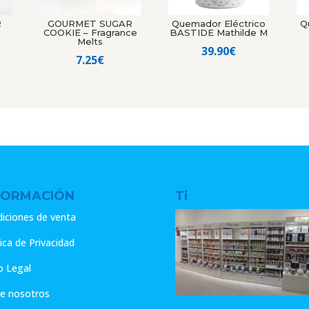
R
GOURMET SUGAR
Quemador Eléctrico
Q
COOKIE – Fragrance
BASTIDE Mathilde M
Melts
39.90
€
7.25
€
FORMACIÓN
Ti
iciones de venta
tica de Privacidad
o Legal
e nosotros